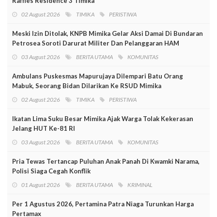
Raffles Residence 3 Timika
02 August 2026
TIMIKA
PERISTIWA
Meski Izin Ditolak, KNPB Mimika Gelar Aksi Damai Di Bundaran
Petrosea Soroti Darurat Militer Dan Pelanggaran HAM
03 August 2026
BERITA UTAMA
KOMUNITAS
Ambulans Puskesmas Mapurujaya Dilempari Batu Orang
Mabuk, Seorang Bidan Dilarikan Ke RSUD Mimika
02 August 2026
TIMIKA
PERISTIWA
Ikatan Lima Suku Besar Mimika Ajak Warga Tolak Kekerasan
Jelang HUT Ke-81 RI
03 August 2026
BERITA UTAMA
KOMUNITAS
Pria Tewas Tertancap Puluhan Anak Panah Di Kwamki Narama,
Polisi Siaga Cegah Konflik
01 August 2026
BERITA UTAMA
KRIMINAL
Per 1 Agustus 2026, Pertamina Patra Niaga Turunkan Harga
Pertamax