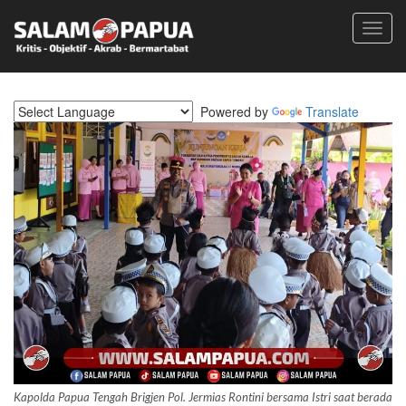
Toggl
navig
Powered by
Translate
Kapolda Papua Tengah Brigjen Pol. Jermias Rontini bersama Istri saat berada