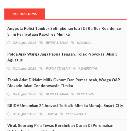
POPULAR NEWS
Anggota Polisi Tembak Selingkuhan Istri Di Raffles Residence
3, Ini Pernyataan Kapolres Mimika
02 August 2026
BERITA UTAMA
KRIMINAL
Polda Ajak Warga Jaga Papua Tengah, Tolak Provokasi Aksi 3
Agustus
01 August 2026
PAPUA TENGAH
PEMERINTAH
Tanah Adat Diklaim Milik Oknum Dan Pemerintah, Warga OAP
Blokade Jalan Cenderawasih Timika
06 August 2026
BERITA UTAMA
PERISTIWA
BRIDA Umumkan 21 Inovasi Terbaik, Mimika Menuju Smart City
01 August 2026
TIMIKA
PEMERINTAH
Viral, Seorang Pria Tewas Bersimbah Darah Di Perumahan