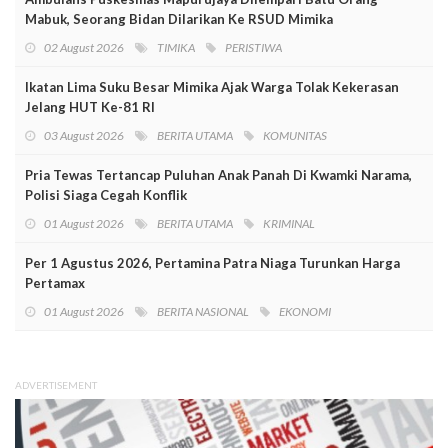
Mabuk, Seorang Bidan Dilarikan Ke RSUD Mimika
02 August 2026
TIMIKA
PERISTIWA
Ikatan Lima Suku Besar Mimika Ajak Warga Tolak Kekerasan
Jelang HUT Ke-81 RI
03 August 2026
BERITA UTAMA
KOMUNITAS
Pria Tewas Tertancap Puluhan Anak Panah Di Kwamki Narama,
Polisi Siaga Cegah Konflik
01 August 2026
BERITA UTAMA
KRIMINAL
Per 1 Agustus 2026, Pertamina Patra Niaga Turunkan Harga
Pertamax
01 August 2026
BERITA NASIONAL
EKONOMI
ADVERTISEMENT