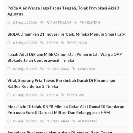
Polda Ajak Warga Jaga Papua Tengah, Tolak Provokasi Aksi 3
Agustus
01 August 2026
PAPUA TENGAH
PEMERINTAH
BRIDA Umumkan 21 Inovasi Terbaik, Mimika Menuju Smart City
01 August 2026
TIMIKA
PEMERINTAH
Tanah Adat Diklaim Milik Oknum Dan Pemerintah, Warga OAP
Blokade Jalan Cenderawasih Timika
06 August 2026
BERITA UTAMA
PERISTIWA
Viral, Seorang Pria Tewas Bersimbah Darah Di Perumahan
Raffles Residence 3 Timika
02 August 2026
TIMIKA
PERISTIWA
Meski Izin Ditolak, KNPB Mimika Gelar Aksi Damai Di Bundaran
Petrosea Soroti Darurat Militer Dan Pelanggaran HAM
03 August 2026
BERITA UTAMA
KOMUNITAS
Ambulans Puskesmas Mapurujaya Dilempari Batu Orang