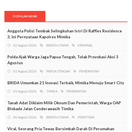
POPULAR NEWS
Anggota Polisi Tembak Selingkuhan Istri Di Raffles Residence
3, Ini Pernyataan Kapolres Mimika
02 August 2026
BERITA UTAMA
KRIMINAL
Polda Ajak Warga Jaga Papua Tengah, Tolak Provokasi Aksi 3
Agustus
01 August 2026
PAPUA TENGAH
PEMERINTAH
BRIDA Umumkan 21 Inovasi Terbaik, Mimika Menuju Smart City
01 August 2026
TIMIKA
PEMERINTAH
Tanah Adat Diklaim Milik Oknum Dan Pemerintah, Warga OAP
Blokade Jalan Cenderawasih Timika
06 August 2026
BERITA UTAMA
PERISTIWA
Viral, Seorang Pria Tewas Bersimbah Darah Di Perumahan