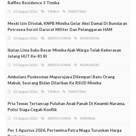
Raffles Residence 3 Timika
02 August 2026
TIMIKA
PERISTIWA
Meski Izin Ditolak, KNPB Mimika Gelar Aksi Damai Di Bundaran
Petrosea Soroti Darurat Militer Dan Pelanggaran HAM
03 August 2026
BERITA UTAMA
KOMUNITAS
Ikatan Lima Suku Besar Mimika Ajak Warga Tolak Kekerasan
Jelang HUT Ke-81 RI
03 August 2026
BERITA UTAMA
KOMUNITAS
Ambulans Puskesmas Mapurujaya Dilempari Batu Orang
Mabuk, Seorang Bidan Dilarikan Ke RSUD Mimika
02 August 2026
TIMIKA
PERISTIWA
Pria Tewas Tertancap Puluhan Anak Panah Di Kwamki Narama,
Polisi Siaga Cegah Konflik
01 August 2026
BERITA UTAMA
KRIMINAL
Per 1 Agustus 2026, Pertamina Patra Niaga Turunkan Harga