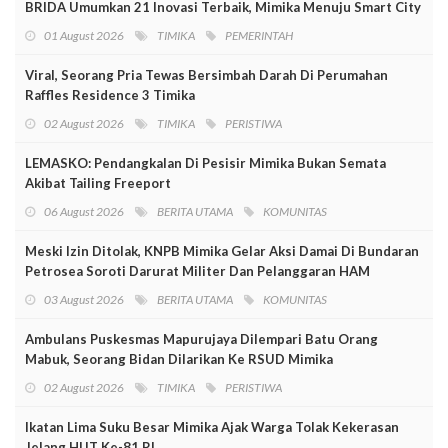
BRIDA Umumkan 21 Inovasi Terbaik, Mimika Menuju Smart City
01 August 2026
TIMIKA
PEMERINTAH
Viral, Seorang Pria Tewas Bersimbah Darah Di Perumahan
Raffles Residence 3 Timika
02 August 2026
TIMIKA
PERISTIWA
LEMASKO: Pendangkalan Di Pesisir Mimika Bukan Semata
Akibat Tailing Freeport
06 August 2026
BERITA UTAMA
KOMUNITAS
Meski Izin Ditolak, KNPB Mimika Gelar Aksi Damai Di Bundaran
Petrosea Soroti Darurat Militer Dan Pelanggaran HAM
03 August 2026
BERITA UTAMA
KOMUNITAS
Ambulans Puskesmas Mapurujaya Dilempari Batu Orang
Mabuk, Seorang Bidan Dilarikan Ke RSUD Mimika
02 August 2026
TIMIKA
PERISTIWA
Ikatan Lima Suku Besar Mimika Ajak Warga Tolak Kekerasan
Jelang HUT Ke-81 RI