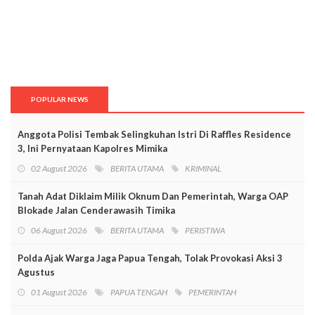
POPULAR NEWS
Anggota Polisi Tembak Selingkuhan Istri Di Raffles Residence
3, Ini Pernyataan Kapolres Mimika
02 August 2026
BERITA UTAMA
KRIMINAL
Tanah Adat Diklaim Milik Oknum Dan Pemerintah, Warga OAP
Blokade Jalan Cenderawasih Timika
06 August 2026
BERITA UTAMA
PERISTIWA
Polda Ajak Warga Jaga Papua Tengah, Tolak Provokasi Aksi 3
Agustus
01 August 2026
PAPUA TENGAH
PEMERINTAH