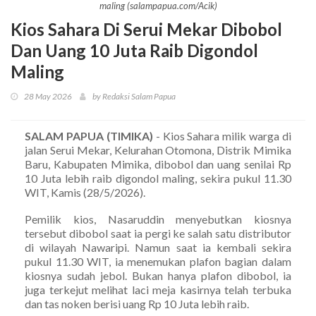
maling (salampapua.com/Acik)
Kios Sahara Di Serui Mekar Dibobol
Dan Uang 10 Juta Raib Digondol
Maling
28 May 2026
by Redaksi Salam Papua
SALAM PAPUA (TIMIKA)
- Kios Sahara milik warga di
jalan Serui Mekar, Kelurahan Otomona, Distrik Mimika
Baru, Kabupaten Mimika, dibobol dan uang senilai Rp
10 Juta lebih raib digondol maling, sekira pukul 11.30
WIT, Kamis (28/5/2026).
Pemilik kios, Nasaruddin menyebutkan kiosnya
tersebut dibobol saat ia pergi ke salah satu distributor
di wilayah Nawaripi. Namun saat ia kembali sekira
pukul 11.30 WIT, ia menemukan plafon bagian dalam
kiosnya sudah jebol. Bukan hanya plafon dibobol, ia
juga terkejut melihat laci meja kasirnya telah terbuka
dan tas noken berisi uang Rp 10 Juta lebih raib.