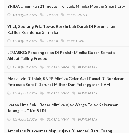
BRIDA Umumkan 21 Inovasi Terbaik, Mimika Menuju Smart City
01 August 2026
TIMIKA
PEMERINTAH
Viral, Seorang Pria Tewas Bersimbah Darah Di Perumahan
Raffles Residence 3 Timika
02 August 2026
TIMIKA
PERISTIWA
LEMASKO: Pendangkalan Di Pesisir Mimika Bukan Semata
Akibat Tailing Freeport
06 August 2026
BERITA UTAMA
KOMUNITAS
Meski Izin Ditolak, KNPB Mimika Gelar Aksi Damai Di Bundaran
Petrosea Soroti Darurat Militer Dan Pelanggaran HAM
03 August 2026
BERITA UTAMA
KOMUNITAS
Ikatan Lima Suku Besar Mimika Ajak Warga Tolak Kekerasan
Jelang HUT Ke-81 RI
03 August 2026
BERITA UTAMA
KOMUNITAS
Ambulans Puskesmas Mapurujaya Dilempari Batu Orang