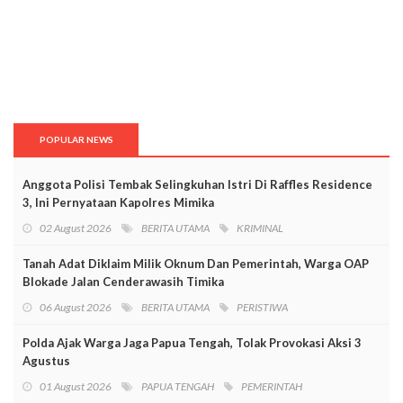
POPULAR NEWS
Anggota Polisi Tembak Selingkuhan Istri Di Raffles Residence
3, Ini Pernyataan Kapolres Mimika
02 August 2026
BERITA UTAMA
KRIMINAL
Tanah Adat Diklaim Milik Oknum Dan Pemerintah, Warga OAP
Blokade Jalan Cenderawasih Timika
06 August 2026
BERITA UTAMA
PERISTIWA
Polda Ajak Warga Jaga Papua Tengah, Tolak Provokasi Aksi 3
Agustus
01 August 2026
PAPUA TENGAH
PEMERINTAH