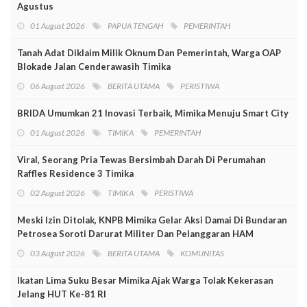
Agustus
01 August 2026
PAPUA TENGAH
PEMERINTAH
Tanah Adat Diklaim Milik Oknum Dan Pemerintah, Warga OAP
Blokade Jalan Cenderawasih Timika
06 August 2026
BERITA UTAMA
PERISTIWA
BRIDA Umumkan 21 Inovasi Terbaik, Mimika Menuju Smart City
01 August 2026
TIMIKA
PEMERINTAH
Viral, Seorang Pria Tewas Bersimbah Darah Di Perumahan
Raffles Residence 3 Timika
02 August 2026
TIMIKA
PERISTIWA
Meski Izin Ditolak, KNPB Mimika Gelar Aksi Damai Di Bundaran
Petrosea Soroti Darurat Militer Dan Pelanggaran HAM
03 August 2026
BERITA UTAMA
KOMUNITAS
Ikatan Lima Suku Besar Mimika Ajak Warga Tolak Kekerasan
Jelang HUT Ke-81 RI