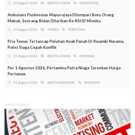
03 August 2026
BERITA UTAMA
KOMUNITAS
Ambulans Puskesmas Mapurujaya Dilempari Batu Orang
Mabuk, Seorang Bidan Dilarikan Ke RSUD Mimika
02 August 2026
TIMIKA
PERISTIWA
Pria Tewas Tertancap Puluhan Anak Panah Di Kwamki Narama,
Polisi Siaga Cegah Konflik
01 August 2026
BERITA UTAMA
KRIMINAL
Per 1 Agustus 2026, Pertamina Patra Niaga Turunkan Harga
Pertamax
01 August 2026
BERITA NASIONAL
EKONOMI
ADVERTISEMENT