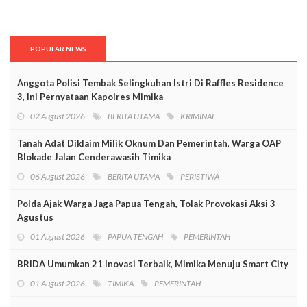
POPULAR NEWS
Anggota Polisi Tembak Selingkuhan Istri Di Raffles Residence
3, Ini Pernyataan Kapolres Mimika
02 August 2026
BERITA UTAMA
KRIMINAL
Tanah Adat Diklaim Milik Oknum Dan Pemerintah, Warga OAP
Blokade Jalan Cenderawasih Timika
06 August 2026
BERITA UTAMA
PERISTIWA
Polda Ajak Warga Jaga Papua Tengah, Tolak Provokasi Aksi 3
Agustus
01 August 2026
PAPUA TENGAH
PEMERINTAH
BRIDA Umumkan 21 Inovasi Terbaik, Mimika Menuju Smart City
01 August 2026
TIMIKA
PEMERINTAH