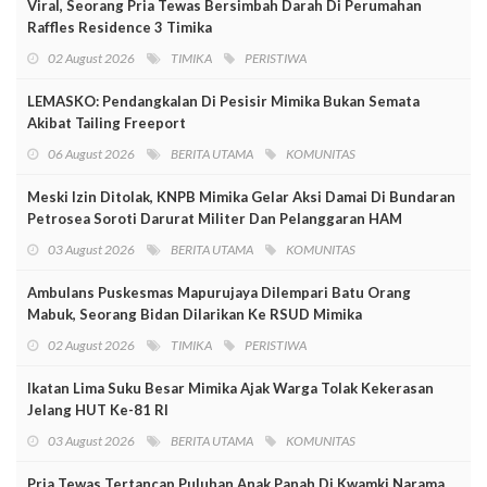
Viral, Seorang Pria Tewas Bersimbah Darah Di Perumahan
Raffles Residence 3 Timika
02 August 2026
TIMIKA
PERISTIWA
LEMASKO: Pendangkalan Di Pesisir Mimika Bukan Semata
Akibat Tailing Freeport
06 August 2026
BERITA UTAMA
KOMUNITAS
Meski Izin Ditolak, KNPB Mimika Gelar Aksi Damai Di Bundaran
Petrosea Soroti Darurat Militer Dan Pelanggaran HAM
03 August 2026
BERITA UTAMA
KOMUNITAS
Ambulans Puskesmas Mapurujaya Dilempari Batu Orang
Mabuk, Seorang Bidan Dilarikan Ke RSUD Mimika
02 August 2026
TIMIKA
PERISTIWA
Ikatan Lima Suku Besar Mimika Ajak Warga Tolak Kekerasan
Jelang HUT Ke-81 RI
03 August 2026
BERITA UTAMA
KOMUNITAS
Pria Tewas Tertancap Puluhan Anak Panah Di Kwamki Narama,