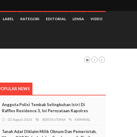
LABEL
KATEGORI
EDITORIAL
LENSA
VIDEO
a
POPULAR NEWS
Anggota Polisi Tembak Selingkuhan Istri Di
Raffles Residence 3, Ini Pernyataan Kapolres
Mimika
02 August 2026
BERITA UTAMA
KRIMINAL
Tanah Adat Diklaim Milik Oknum Dan Pemerintah,