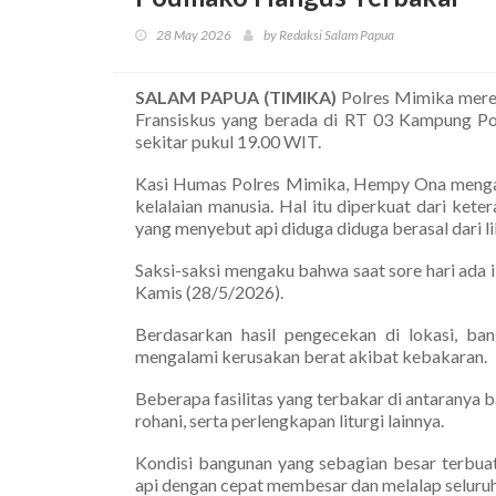
28 May 2026
by Redaksi Salam Papua
SALAM PAPUA (TIMIKA)
Polres Mimika meres
Fransiskus yang berada di RT 03 Kampung Po
sekitar pukul 19.00 WIT.
Kasi Humas Polres Mimika, Hempy Ona mengata
kelalaian manusia. Hal itu diperkuat dari ket
yang menyebut api diduga diduga berasal dari li
Saksi-saksi mengaku bahwa saat sore hari ada i
Kamis (28/5/2026).
Berdasarkan hasil pengecekan di lokasi, ba
mengalami kerusakan berat akibat kebakaran.
Beberapa fasilitas yang terbakar di antaranya b
rohani, serta perlengkapan liturgi lainnya.
Kondisi bangunan yang sebagian besar terbua
api dengan cepat membesar dan melalap seluruh