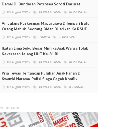
Damai Di Bundaran Petrosea Soroti Darurat
Militer Dan Pelanggaran HAM
03 August 2026
BERITA UTAMA
KOMUNITAS
Ambulans Puskesmas Mapurujaya Dilempari Batu
Orang Mabuk, Seorang Bidan Dilarikan Ke RSUD
Mimika
02 August 2026
TIMIKA
PERISTIWA
Ikatan Lima Suku Besar Mimika Ajak Warga Tolak
Kekerasan Jelang HUT Ke-81 RI
03 August 2026
BERITA UTAMA
KOMUNITAS
Pria Tewas Tertancap Puluhan Anak Panah Di
Kwamki Narama, Polisi Siaga Cegah Konflik
01 August 2026
BERITA UTAMA
KRIMINAL
VERTISEMENT