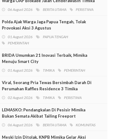
Warga OAP Blokade Jalan Cenderawasih Timika
06 August 2026
BERITA UTAMA
PERISTIWA
Polda Ajak Warga Jaga Papua Tengah, Tolak
Provokasi Aksi 3 Agustus
01 August 2026
PAPUA TENGAH
PEMERINTAH
BRIDA Umumkan 21 Inovasi Terbaik, Mimika
Menuju Smart City
01 August 2026
TIMIKA
PEMERINTAH
Viral, Seorang Pria Tewas Bersimbah Darah Di
Perumahan Raffles Residence 3 Timika
02 August 2026
TIMIKA
PERISTIWA
LEMASKO: Pendangkalan Di Pesisir Mimika
Bukan Semata Akibat Tailing Freeport
06 August 2026
BERITA UTAMA
KOMUNITAS
Meski Izin Ditolak, KNPB Mimika Gelar Aksi