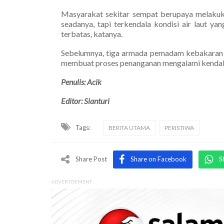
Masyarakat sekitar sempat berupaya melaku
seadanya, tapi terkendala kondisi air laut y
terbatas, katanya.
Sebelumnya, tiga armada pemadam kebakaran se
membuat proses penanganan mengalami kendal
Penulis: Acik
Editor: Sianturi
Tags:
BERITA UTAMA
PERISTIWA
Share Post
Share on Facebook
S
ADVERTISEMENT