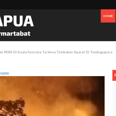
HOME
ea Dulang, Seorang Pendulang Emas Dibekuk Polisi Di Leo Mamiri Mimik
nslate