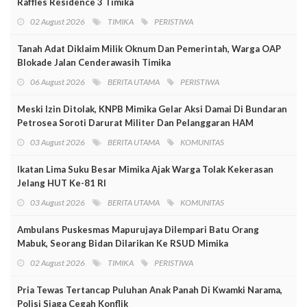
Raffles Residence 3 Timika
02 August 2026
TIMIKA
PERISTIWA
Tanah Adat Diklaim Milik Oknum Dan Pemerintah, Warga OAP
Blokade Jalan Cenderawasih Timika
06 August 2026
BERITA UTAMA
PERISTIWA
Meski Izin Ditolak, KNPB Mimika Gelar Aksi Damai Di Bundaran
Petrosea Soroti Darurat Militer Dan Pelanggaran HAM
03 August 2026
BERITA UTAMA
KOMUNITAS
Ikatan Lima Suku Besar Mimika Ajak Warga Tolak Kekerasan
Jelang HUT Ke-81 RI
03 August 2026
BERITA UTAMA
KOMUNITAS
Ambulans Puskesmas Mapurujaya Dilempari Batu Orang
Mabuk, Seorang Bidan Dilarikan Ke RSUD Mimika
02 August 2026
TIMIKA
PERISTIWA
Pria Tewas Tertancap Puluhan Anak Panah Di Kwamki Narama,
Polisi Siaga Cegah Konflik