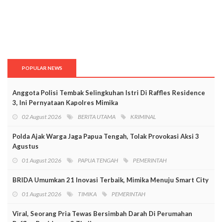
POPULAR NEWS
Anggota Polisi Tembak Selingkuhan Istri Di Raffles Residence
3, Ini Pernyataan Kapolres Mimika
02 August 2026
BERITA UTAMA
KRIMINAL
Polda Ajak Warga Jaga Papua Tengah, Tolak Provokasi Aksi 3
Agustus
01 August 2026
PAPUA TENGAH
PEMERINTAH
BRIDA Umumkan 21 Inovasi Terbaik, Mimika Menuju Smart City
01 August 2026
TIMIKA
PEMERINTAH
Viral, Seorang Pria Tewas Bersimbah Darah Di Perumahan