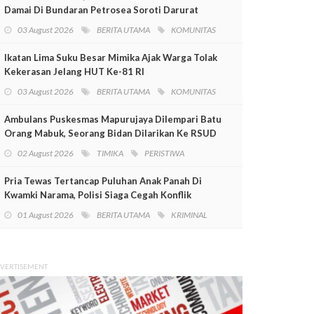
Damai Di Bundaran Petrosea Soroti Darurat
Militer Dan Pelanggaran HAM
03 August 2026
BERITA UTAMA
KOMUNITAS
Ikatan Lima Suku Besar Mimika Ajak Warga Tolak
Kekerasan Jelang HUT Ke-81 RI
03 August 2026
BERITA UTAMA
KOMUNITAS
Ambulans Puskesmas Mapurujaya Dilempari Batu
Orang Mabuk, Seorang Bidan Dilarikan Ke RSUD
Mimika
02 August 2026
TIMIKA
PERISTIWA
Pria Tewas Tertancap Puluhan Anak Panah Di
Kwamki Narama, Polisi Siaga Cegah Konflik
01 August 2026
BERITA UTAMA
KRIMINAL
VERTISEMENT