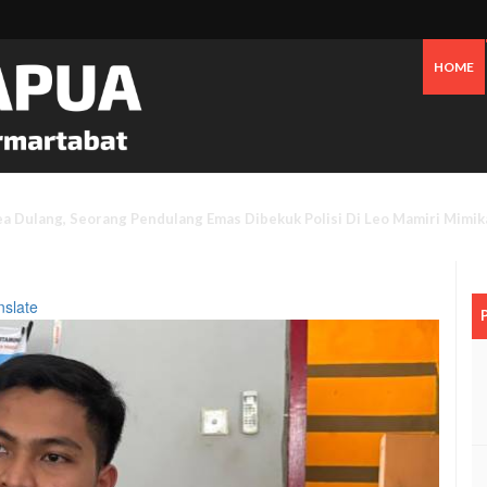
HOME
Tanggapi Persoalan Sengketa Tanah Di SP2, Berikut Penjelasannya
nslate