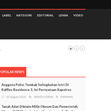
LABEL
KATEGORI
EDITORIAL
LENSA
VIDEO
POPULAR NEWS
Anggota Polisi Tembak Selingkuhan Istri Di
Raffles Residence 3, Ini Pernyataan Kapolres
Mimika
02 August 2026
BERITA UTAMA
KRIMINAL
Tanah Adat Diklaim Milik Oknum Dan Pemerintah,