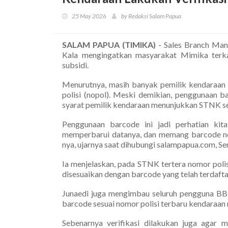
25 May 2026
by Redaksi Salam Papua
SALAM PAPUA (TIMIKA)
- Sales Branch Man
Kala mengingatkan masyarakat Mimika ter
subsidi.
Menurutnya, masih banyak pemilik kendaraan 
polisi (nopol). Meski demikian, penggunaan b
syarat pemilik kendaraan menunjukkan STNK se
Penggunaan barcode ini jadi perhatian ki
memperbarui datanya, dan memang barcode nopo
nya, ujarnya saat dihubungi salampapua.com, Se
Ia menjelaskan, pada STNK tertera nomor poli
disesuaikan dengan barcode yang telah terdafta
Junaedi juga mengimbau seluruh pengguna BBM
barcode sesuai nomor polisi terbaru kendaraan
Sebenarnya verifikasi dilakukan juga agar 