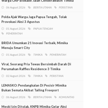
Warga OAP Blokade Jalan Cenderawasih Timika
06 August 2026
BERITA UTAMA
PERISTIWA
Polda Ajak Warga Jaga Papua Tengah, Tolak
Provokasi Aksi 3 Agustus
01 August 2026
PAPUA TENGAH
PEMERINTAH
BRIDA Umumkan 21 Inovasi Terbaik, Mimika
Menuju Smart City
01 August 2026
TIMIKA
PEMERINTAH
Viral, Seorang Pria Tewas Bersimbah Darah Di
Perumahan Raffles Residence 3 Timika
02 August 2026
TIMIKA
PERISTIWA
LEMASKO: Pendangkalan Di Pesisir Mimika
Bukan Semata Akibat Tailing Freeport
06 August 2026
BERITA UTAMA
KOMUNITAS
Meski Izin Ditolak, KNPB Mimika Gelar Aksi