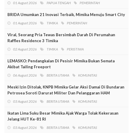
01 August 2026
PAPUA TENGAH
PEMERINTAH
BRIDA Umumkan 21 Inovasi Terbaik, Mimika Menuju Smart City
01 August 2026
TIMIKA
PEMERINTAH
Viral, Seorang Pria Tewas Bersimbah Darah Di Perumahan
Raffles Residence 3 Timika
02 August 2026
TIMIKA
PERISTIWA
LEMASKO: Pendangkalan Di Pesisir Mimika Bukan Semata
Akibat Tailing Freeport
06 August 2026
BERITA UTAMA
KOMUNITAS
Meski Izin Ditolak, KNPB Mimika Gelar Aksi Damai Di Bundaran
Petrosea Soroti Darurat Militer Dan Pelanggaran HAM
03 August 2026
BERITA UTAMA
KOMUNITAS
Ikatan Lima Suku Besar Mimika Ajak Warga Tolak Kekerasan
Jelang HUT Ke-81 RI
03 August 2026
BERITA UTAMA
KOMUNITAS