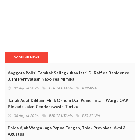
POPULAR NEWS
Anggota Polisi Tembak Selingkuhan Istri Di Raffles Residence
3, Ini Pernyataan Kapolres Mimika
02 August 2026
BERITA UTAMA
KRIMINAL
Tanah Adat Diklaim Milik Oknum Dan Pemerintah, Warga OAP
Blokade Jalan Cenderawasih Timika
06 August 2026
BERITA UTAMA
PERISTIWA
Polda Ajak Warga Jaga Papua Tengah, Tolak Provokasi Aksi 3
Agustus