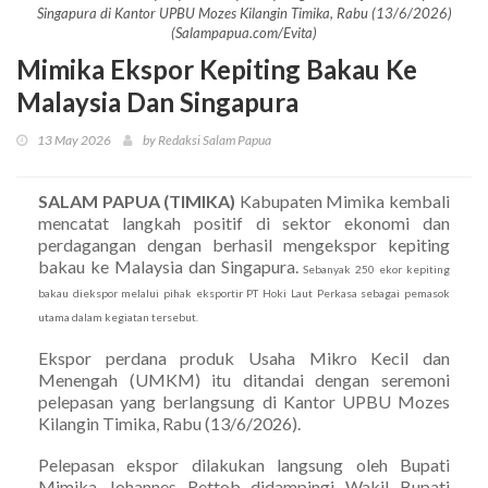
Singapura di Kantor UPBU Mozes Kilangin Timika, Rabu (13/6/2026)
(Salampapua.com/Evita)
Mimika Ekspor Kepiting Bakau Ke
Malaysia Dan Singapura
13 May 2026
by Redaksi Salam Papua
SALAM PAPUA (TIMIKA)
Kabupaten Mimika kembali
mencatat langkah positif di sektor ekonomi dan
perdagangan dengan berhasil mengekspor kepiting
bakau ke Malaysia dan Singapura.
Sebanyak 250 ekor kepiting
bakau diekspor melalui pihak eksportir PT Hoki Laut Perkasa sebagai pemasok
utama dalam kegiatan tersebut.
Ekspor perdana produk Usaha Mikro Kecil dan
Menengah (UMKM) itu ditandai dengan seremoni
pelepasan yang berlangsung di Kantor UPBU Mozes
Kilangin Timika, Rabu (13/6/2026).
Pelepasan ekspor dilakukan langsung oleh Bupati
Mimika Johannes Rettob didampingi Wakil Bupati