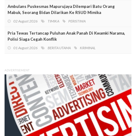
Ambulans Puskesmas Mapurujaya Dilempari Batu Orang
Mabuk, Seorang Bidan Dilarikan Ke RSUD Mimika
02 August 2026
TIMIKA
PERISTIWA
Pria Tewas Tertancap Puluhan Anak Panah Di Kwamki Narama,
Polisi Siaga Cegah Konflik
01 August 2026
BERITA UTAMA
KRIMINAL
ADVERTISEMENT