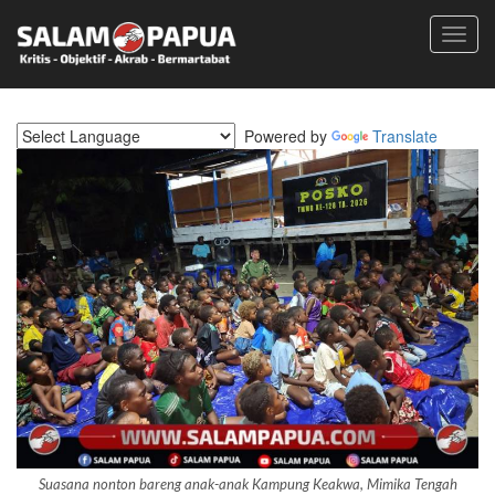
Toggl
navig
Powered by
Translate
Suasana nonton bareng anak-anak Kampung Keakwa, Mimika Tengah