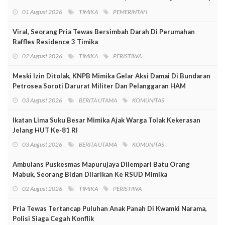
01 August 2026
TIMIKA
PEMERINTAH
Viral, Seorang Pria Tewas Bersimbah Darah Di Perumahan
Raffles Residence 3 Timika
02 August 2026
TIMIKA
PERISTIWA
Meski Izin Ditolak, KNPB Mimika Gelar Aksi Damai Di Bundaran
Petrosea Soroti Darurat Militer Dan Pelanggaran HAM
03 August 2026
BERITA UTAMA
KOMUNITAS
Ikatan Lima Suku Besar Mimika Ajak Warga Tolak Kekerasan
Jelang HUT Ke-81 RI
03 August 2026
BERITA UTAMA
KOMUNITAS
Ambulans Puskesmas Mapurujaya Dilempari Batu Orang
Mabuk, Seorang Bidan Dilarikan Ke RSUD Mimika
02 August 2026
TIMIKA
PERISTIWA
Pria Tewas Tertancap Puluhan Anak Panah Di Kwamki Narama,
Polisi Siaga Cegah Konflik