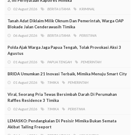
3, Ini Pernyataan Kapolres Mimika
02 August 2026
BERITA UTAMA
KRIMINAL
Tanah Adat Diklaim Milik Oknum Dan Pemerintah, Warga OAP
Blokade Jalan Cenderawasih Timika
06 August 2026
BERITA UTAMA
PERISTIWA
Polda Ajak Warga Jaga Papua Tengah, Tolak Provokasi Aksi 3
Agustus
01 August 2026
PAPUA TENGAH
PEMERINTAH
BRIDA Umumkan 21 Inovasi Terbaik, Mimika Menuju Smart City
01 August 2026
TIMIKA
PEMERINTAH
Viral, Seorang Pria Tewas Bersimbah Darah Di Perumahan
Raffles Residence 3 Timika
02 August 2026
TIMIKA
PERISTIWA
LEMASKO: Pendangkalan Di Pesisir Mimika Bukan Semata
Akibat Tailing Freeport