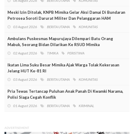
06 August 2026
BERITA UTAMA
KOMUNITAS
Meski Izin Ditolak, KNPB Mimika Gelar Aksi Damai Di Bundaran
Petrosea Soroti Darurat Militer Dan Pelanggaran HAM
03 August 2026
BERITA UTAMA
KOMUNITAS
Ambulans Puskesmas Mapurujaya Dilempari Batu Orang
Mabuk, Seorang Bidan Dilarikan Ke RSUD Mimika
02 August 2026
TIMIKA
PERISTIWA
Ikatan Lima Suku Besar Mimika Ajak Warga Tolak Kekerasan
Jelang HUT Ke-81 RI
03 August 2026
BERITA UTAMA
KOMUNITAS
Pria Tewas Tertancap Puluhan Anak Panah Di Kwamki Narama,
Polisi Siaga Cegah Konflik
01 August 2026
BERITA UTAMA
KRIMINAL
ADVERTISEMENT