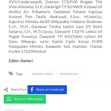
XVII/Cenderawasih, Danrem 173/PVB Brigjen TNI
Vivin Alivianto, S.I.P., Danbrigif TP 82/WKB Kolonel Inf
Andika Ari Prihantoro, Danlanud Yohanis Kapiyau
Kolonel Pnb Taufik Andriyadi, S.Sos., M.Intel.Sy.,
Kapolres Mimika AKBP Billyandha Hildiario Budiman,
S.I.K., M.H., Danlanal Timika Letkol Laut (P) Bekti
Sutiarso, S.H., M.Tr.Opsla., Danyonif 133/YS Letkol Inf
Puguh Prasetya, Danyonif TP 820/DAAI Letkol Inf
Danu Winargo, serta Kabid Cipta Karya PUPR
Kabupaten Mimika Awaludin Suli. (Sumber: Humas
Kodim 1710/Mimika)
Editor: Sianturi
Tags:
BERITA UTAMA
PEMERINTAH
Share Post
Share on Facebook
Share on WhatsApp
ADVERTISEMENT