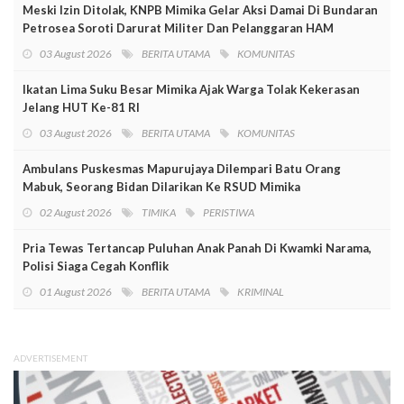
Meski Izin Ditolak, KNPB Mimika Gelar Aksi Damai Di Bundaran
Petrosea Soroti Darurat Militer Dan Pelanggaran HAM
03 August 2026
BERITA UTAMA
KOMUNITAS
Ikatan Lima Suku Besar Mimika Ajak Warga Tolak Kekerasan
Jelang HUT Ke-81 RI
03 August 2026
BERITA UTAMA
KOMUNITAS
Ambulans Puskesmas Mapurujaya Dilempari Batu Orang
Mabuk, Seorang Bidan Dilarikan Ke RSUD Mimika
02 August 2026
TIMIKA
PERISTIWA
Pria Tewas Tertancap Puluhan Anak Panah Di Kwamki Narama,
Polisi Siaga Cegah Konflik
01 August 2026
BERITA UTAMA
KRIMINAL
ADVERTISEMENT