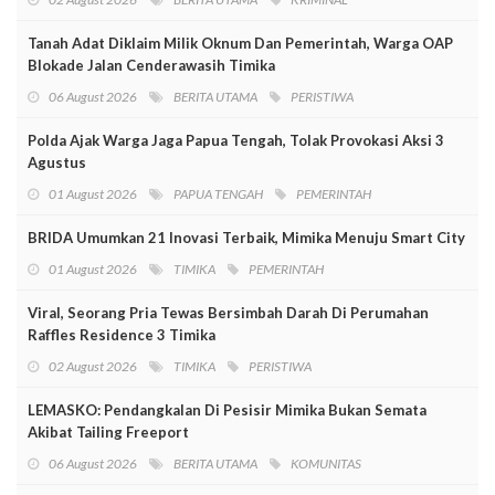
Tanah Adat Diklaim Milik Oknum Dan Pemerintah, Warga OAP
Blokade Jalan Cenderawasih Timika
06 August 2026
BERITA UTAMA
PERISTIWA
Polda Ajak Warga Jaga Papua Tengah, Tolak Provokasi Aksi 3
Agustus
01 August 2026
PAPUA TENGAH
PEMERINTAH
BRIDA Umumkan 21 Inovasi Terbaik, Mimika Menuju Smart City
01 August 2026
TIMIKA
PEMERINTAH
Viral, Seorang Pria Tewas Bersimbah Darah Di Perumahan
Raffles Residence 3 Timika
02 August 2026
TIMIKA
PERISTIWA
LEMASKO: Pendangkalan Di Pesisir Mimika Bukan Semata
Akibat Tailing Freeport
06 August 2026
BERITA UTAMA
KOMUNITAS