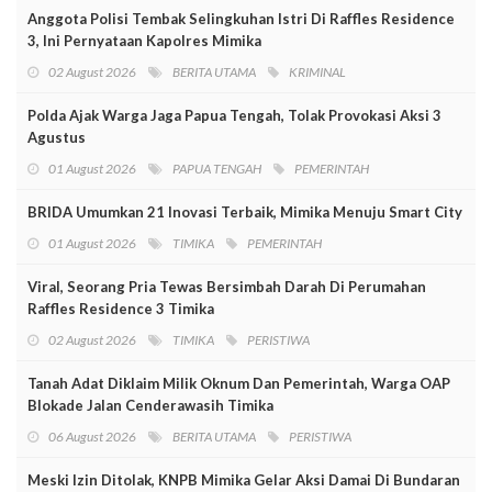
Anggota Polisi Tembak Selingkuhan Istri Di Raffles Residence
3, Ini Pernyataan Kapolres Mimika
02 August 2026
BERITA UTAMA
KRIMINAL
Polda Ajak Warga Jaga Papua Tengah, Tolak Provokasi Aksi 3
Agustus
01 August 2026
PAPUA TENGAH
PEMERINTAH
BRIDA Umumkan 21 Inovasi Terbaik, Mimika Menuju Smart City
01 August 2026
TIMIKA
PEMERINTAH
Viral, Seorang Pria Tewas Bersimbah Darah Di Perumahan
Raffles Residence 3 Timika
02 August 2026
TIMIKA
PERISTIWA
Tanah Adat Diklaim Milik Oknum Dan Pemerintah, Warga OAP
Blokade Jalan Cenderawasih Timika
06 August 2026
BERITA UTAMA
PERISTIWA
Meski Izin Ditolak, KNPB Mimika Gelar Aksi Damai Di Bundaran