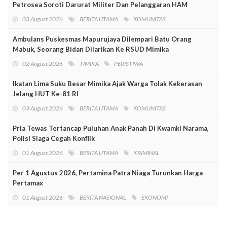
Petrosea Soroti Darurat Militer Dan Pelanggaran HAM
03 August 2026
BERITA UTAMA
KOMUNITAS
Ambulans Puskesmas Mapurujaya Dilempari Batu Orang
Mabuk, Seorang Bidan Dilarikan Ke RSUD Mimika
02 August 2026
TIMIKA
PERISTIWA
Ikatan Lima Suku Besar Mimika Ajak Warga Tolak Kekerasan
Jelang HUT Ke-81 RI
03 August 2026
BERITA UTAMA
KOMUNITAS
Pria Tewas Tertancap Puluhan Anak Panah Di Kwamki Narama,
Polisi Siaga Cegah Konflik
01 August 2026
BERITA UTAMA
KRIMINAL
Per 1 Agustus 2026, Pertamina Patra Niaga Turunkan Harga
Pertamax
01 August 2026
BERITA NASIONAL
EKONOMI