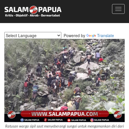
Toggl
navig
Powered by
Translate
Ratusan warga sipil saat menyeberangi sungai untuk mengamankan diri dari