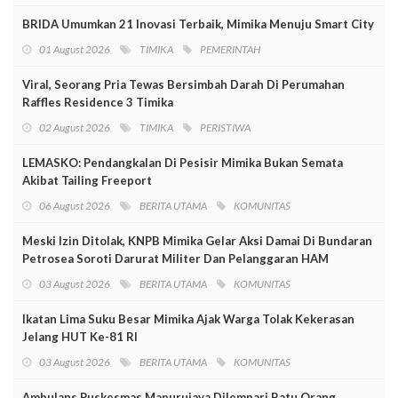
BRIDA Umumkan 21 Inovasi Terbaik, Mimika Menuju Smart City
01 August 2026
TIMIKA
PEMERINTAH
Viral, Seorang Pria Tewas Bersimbah Darah Di Perumahan
Raffles Residence 3 Timika
02 August 2026
TIMIKA
PERISTIWA
LEMASKO: Pendangkalan Di Pesisir Mimika Bukan Semata
Akibat Tailing Freeport
06 August 2026
BERITA UTAMA
KOMUNITAS
Meski Izin Ditolak, KNPB Mimika Gelar Aksi Damai Di Bundaran
Petrosea Soroti Darurat Militer Dan Pelanggaran HAM
03 August 2026
BERITA UTAMA
KOMUNITAS
Ikatan Lima Suku Besar Mimika Ajak Warga Tolak Kekerasan
Jelang HUT Ke-81 RI
03 August 2026
BERITA UTAMA
KOMUNITAS
Ambulans Puskesmas Mapurujaya Dilempari Batu Orang