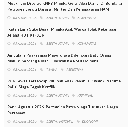
Meski Izin Ditolak, KNPB Mimika Gelar Aksi Damai Di Bundaran
Petrosea Soroti Darurat Militer Dan Pelanggaran HAM
03 August 2026
BERITA UTAMA
KOMUNITAS
Ikatan Lima Suku Besar Mimika Ajak Warga Tolak Kekerasan
Jelang HUT Ke-81 RI
03 August 2026
BERITA UTAMA
KOMUNITAS
Ambulans Puskesmas Mapurujaya Dilempari Batu Orang
Mabuk, Seorang Bidan Dilarikan Ke RSUD Mimika
02 August 2026
TIMIKA
PERISTIWA
Pria Tewas Tertancap Puluhan Anak Panah Di Kwamki Narama,
Polisi Siaga Cegah Konflik
01 August 2026
BERITA UTAMA
KRIMINAL
Per 1 Agustus 2026, Pertamina Patra Niaga Turunkan Harga
Pertamax
01 August 2026
BERITA NASIONAL
EKONOMI