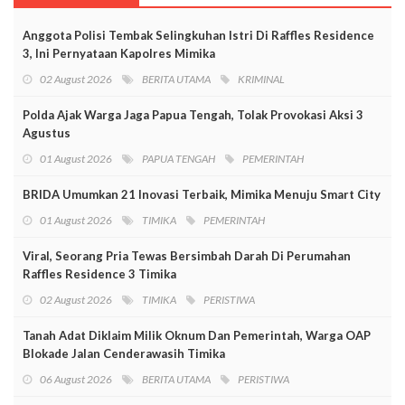
Anggota Polisi Tembak Selingkuhan Istri Di Raffles Residence
3, Ini Pernyataan Kapolres Mimika
02 August 2026
BERITA UTAMA
KRIMINAL
Polda Ajak Warga Jaga Papua Tengah, Tolak Provokasi Aksi 3
Agustus
01 August 2026
PAPUA TENGAH
PEMERINTAH
BRIDA Umumkan 21 Inovasi Terbaik, Mimika Menuju Smart City
01 August 2026
TIMIKA
PEMERINTAH
Viral, Seorang Pria Tewas Bersimbah Darah Di Perumahan
Raffles Residence 3 Timika
02 August 2026
TIMIKA
PERISTIWA
Tanah Adat Diklaim Milik Oknum Dan Pemerintah, Warga OAP
Blokade Jalan Cenderawasih Timika
06 August 2026
BERITA UTAMA
PERISTIWA