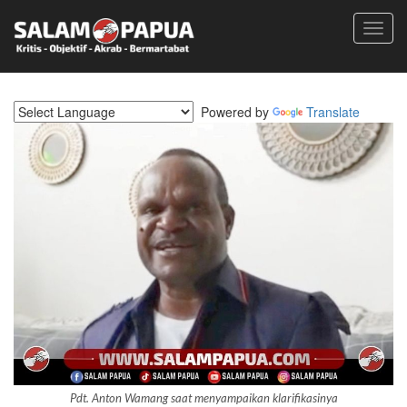
Toggl
navig
Powered by
Translate
Pdt. Anton Wamang saat menyampaikan klarifikasinya