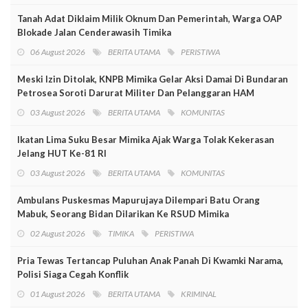
Tanah Adat Diklaim Milik Oknum Dan Pemerintah, Warga OAP
Blokade Jalan Cenderawasih Timika
06 August 2026
BERITA UTAMA
PERISTIWA
Meski Izin Ditolak, KNPB Mimika Gelar Aksi Damai Di Bundaran
Petrosea Soroti Darurat Militer Dan Pelanggaran HAM
03 August 2026
BERITA UTAMA
KOMUNITAS
Ikatan Lima Suku Besar Mimika Ajak Warga Tolak Kekerasan
Jelang HUT Ke-81 RI
03 August 2026
BERITA UTAMA
KOMUNITAS
Ambulans Puskesmas Mapurujaya Dilempari Batu Orang
Mabuk, Seorang Bidan Dilarikan Ke RSUD Mimika
02 August 2026
TIMIKA
PERISTIWA
Pria Tewas Tertancap Puluhan Anak Panah Di Kwamki Narama,
Polisi Siaga Cegah Konflik
01 August 2026
BERITA UTAMA
KRIMINAL