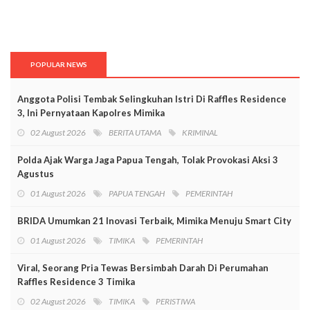
POPULAR NEWS
Anggota Polisi Tembak Selingkuhan Istri Di Raffles Residence
3, Ini Pernyataan Kapolres Mimika
02 August 2026
BERITA UTAMA
KRIMINAL
Polda Ajak Warga Jaga Papua Tengah, Tolak Provokasi Aksi 3
Agustus
01 August 2026
PAPUA TENGAH
PEMERINTAH
BRIDA Umumkan 21 Inovasi Terbaik, Mimika Menuju Smart City
01 August 2026
TIMIKA
PEMERINTAH
Viral, Seorang Pria Tewas Bersimbah Darah Di Perumahan
Raffles Residence 3 Timika
02 August 2026
TIMIKA
PERISTIWA