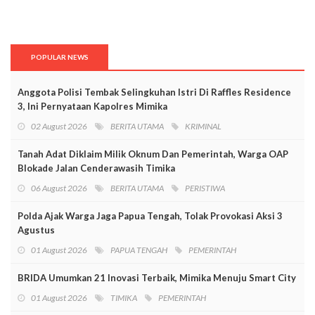
POPULAR NEWS
Anggota Polisi Tembak Selingkuhan Istri Di Raffles Residence
3, Ini Pernyataan Kapolres Mimika
02 August 2026
BERITA UTAMA
KRIMINAL
Tanah Adat Diklaim Milik Oknum Dan Pemerintah, Warga OAP
Blokade Jalan Cenderawasih Timika
06 August 2026
BERITA UTAMA
PERISTIWA
Polda Ajak Warga Jaga Papua Tengah, Tolak Provokasi Aksi 3
Agustus
01 August 2026
PAPUA TENGAH
PEMERINTAH
BRIDA Umumkan 21 Inovasi Terbaik, Mimika Menuju Smart City
01 August 2026
TIMIKA
PEMERINTAH