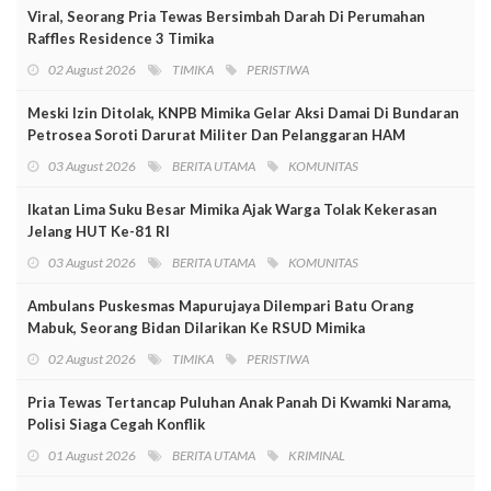
Viral, Seorang Pria Tewas Bersimbah Darah Di Perumahan
Raffles Residence 3 Timika
02 August 2026
TIMIKA
PERISTIWA
Meski Izin Ditolak, KNPB Mimika Gelar Aksi Damai Di Bundaran
Petrosea Soroti Darurat Militer Dan Pelanggaran HAM
03 August 2026
BERITA UTAMA
KOMUNITAS
Ikatan Lima Suku Besar Mimika Ajak Warga Tolak Kekerasan
Jelang HUT Ke-81 RI
03 August 2026
BERITA UTAMA
KOMUNITAS
Ambulans Puskesmas Mapurujaya Dilempari Batu Orang
Mabuk, Seorang Bidan Dilarikan Ke RSUD Mimika
02 August 2026
TIMIKA
PERISTIWA
Pria Tewas Tertancap Puluhan Anak Panah Di Kwamki Narama,
Polisi Siaga Cegah Konflik
01 August 2026
BERITA UTAMA
KRIMINAL