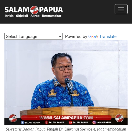
Toggl
navig
Powered by
Translate
Sekretaris Daerah Papua Tengah Dr. Siliwanus Soemoele, saat membacakan