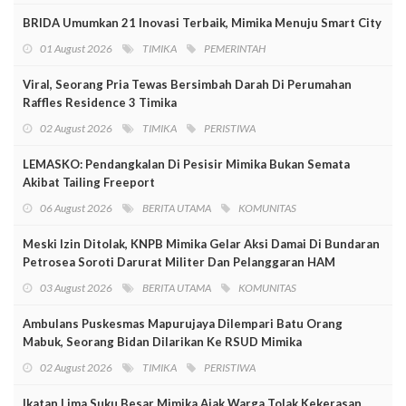
BRIDA Umumkan 21 Inovasi Terbaik, Mimika Menuju Smart City
01 August 2026
TIMIKA
PEMERINTAH
Viral, Seorang Pria Tewas Bersimbah Darah Di Perumahan
Raffles Residence 3 Timika
02 August 2026
TIMIKA
PERISTIWA
LEMASKO: Pendangkalan Di Pesisir Mimika Bukan Semata
Akibat Tailing Freeport
06 August 2026
BERITA UTAMA
KOMUNITAS
Meski Izin Ditolak, KNPB Mimika Gelar Aksi Damai Di Bundaran
Petrosea Soroti Darurat Militer Dan Pelanggaran HAM
03 August 2026
BERITA UTAMA
KOMUNITAS
Ambulans Puskesmas Mapurujaya Dilempari Batu Orang
Mabuk, Seorang Bidan Dilarikan Ke RSUD Mimika
02 August 2026
TIMIKA
PERISTIWA
Ikatan Lima Suku Besar Mimika Ajak Warga Tolak Kekerasan