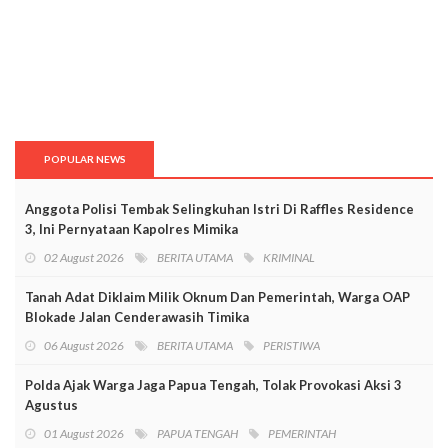
POPULAR NEWS
Anggota Polisi Tembak Selingkuhan Istri Di Raffles Residence
3, Ini Pernyataan Kapolres Mimika
02 August 2026
BERITA UTAMA
KRIMINAL
Tanah Adat Diklaim Milik Oknum Dan Pemerintah, Warga OAP
Blokade Jalan Cenderawasih Timika
06 August 2026
BERITA UTAMA
PERISTIWA
Polda Ajak Warga Jaga Papua Tengah, Tolak Provokasi Aksi 3
Agustus
01 August 2026
PAPUA TENGAH
PEMERINTAH