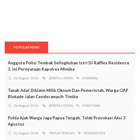
POPULAR NEWS
Anggota Polisi Tembak Selingkuhan Istri Di Raffles Residence
3, Ini Pernyataan Kapolres Mimika
02 August 2026
BERITA UTAMA
KRIMINAL
Tanah Adat Diklaim Milik Oknum Dan Pemerintah, Warga OAP
Blokade Jalan Cenderawasih Timika
06 August 2026
BERITA UTAMA
PERISTIWA
Polda Ajak Warga Jaga Papua Tengah, Tolak Provokasi Aksi 3
Agustus
01 August 2026
PAPUA TENGAH
PEMERINTAH