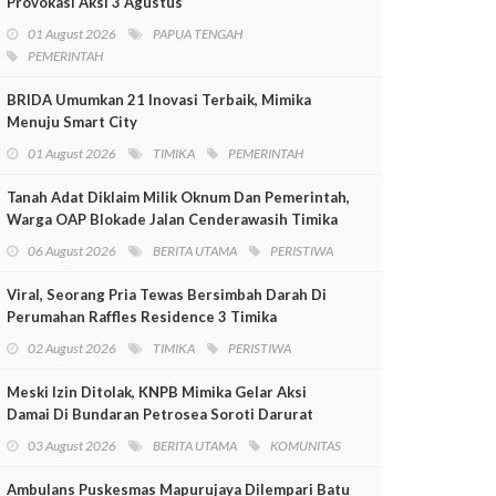
Provokasi Aksi 3 Agustus
01 August 2026
PAPUA TENGAH
PEMERINTAH
BRIDA Umumkan 21 Inovasi Terbaik, Mimika
Menuju Smart City
01 August 2026
TIMIKA
PEMERINTAH
Tanah Adat Diklaim Milik Oknum Dan Pemerintah,
Warga OAP Blokade Jalan Cenderawasih Timika
06 August 2026
BERITA UTAMA
PERISTIWA
Viral, Seorang Pria Tewas Bersimbah Darah Di
Perumahan Raffles Residence 3 Timika
02 August 2026
TIMIKA
PERISTIWA
Meski Izin Ditolak, KNPB Mimika Gelar Aksi
Damai Di Bundaran Petrosea Soroti Darurat
Militer Dan Pelanggaran HAM
03 August 2026
BERITA UTAMA
KOMUNITAS
Ambulans Puskesmas Mapurujaya Dilempari Batu