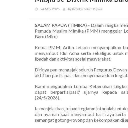
24 May 2026
by Redaksi Salam Papua
SALAM PAPUA (TIMIKA)
- Dalam rangka meme
Pemuda Muslim Mimika (PMM) menggelar Lom
Baru (Miru).
Ketua PMM, Arifin Letsoin menyampaikan bahw
menyambut Idul Adha serta sekaligus untuk 
ibadah dan aktivitas sosial masyarakat.
Dirinya pun mengajak seluruh Pengurus Dewan
aktif berpartisipasi dan menyemarakkan kegiata
Kami mengadakan Lomba Kebersihan Lingku
dapat berpartisipasi," ujarnya kepada s
(24/5/2026).
Ia menjelaskan, tujuan kegiatan ini adalah untu
dan nyaman saat menyambut hari raya serta 
semangat gotong-royong dan kekompakan di ant