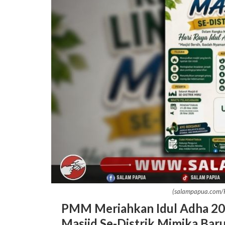
(salampapua.com/Fl
PMM Meriahkan Idul Adha 20
Masjid Se-Distrik Mimika Bar