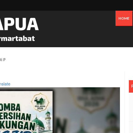
HOME
 Pesisir Mimika Bukan Semata Akibat Tailing Freeport
nslate