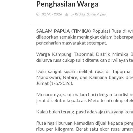
Penghasilan Warga
02 May 2026
by Redaksi Salam Papua
SALAM PAPUA (TIMIKA)
Populasi Rusa di w
dilaporkan semakin meningkat dalam beberapa t
pencaharian masyarakat setempat.
Warga Kampung Tapormai, Distrik Mimika B
dulunya rusa cukup sulit ditemukan di wilayah 
Dulu sangat susah melihat rusa di Tapormai
Manokwari, Nabire, dan Kaimana banyak diteb
Jumat (1/5/2026).
Menurutnya, saat malam hari dengan kondisi 
jerat di sekitar kepala air. Metode ini cukup efe
Kalau bulan terang, pasti ada saja rusa yang kena
Rusa hasil buruan kemudian dijual kepada pen
ribu per kilogram. Berat satu ekor rusa umum