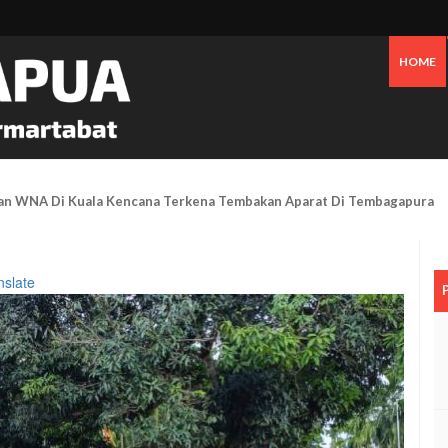
HOME
ea Dulang, Seorang Pendulang Emas Dibekuk Polisi Di Leo Mamiri Mimik
nslate