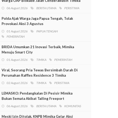
Warga OAP Blokade Jalan Cenderawasih Timika
06 August 2026
BERITA UTAMA
PERISTIWA
Polda Ajak Warga Jaga Papua Tengah, Tolak
Provokasi Aksi 3 Agustus
01 August 2026
PAPUA TENGAH
PEMERINTAH
BRIDA Umumkan 21 Inovasi Terbaik, Mimika
Menuju Smart City
01 August 2026
TIMIKA
PEMERINTAH
Viral, Seorang Pria Tewas Bersimbah Darah Di
Perumahan Raffles Residence 3 Timika
02 August 2026
TIMIKA
PERISTIWA
LEMASKO: Pendangkalan Di Pesisir Mimika
Bukan Semata Akibat Tailing Freeport
06 August 2026
BERITA UTAMA
KOMUNITAS
Meski Izin Ditolak, KNPB Mimika Gelar Aksi