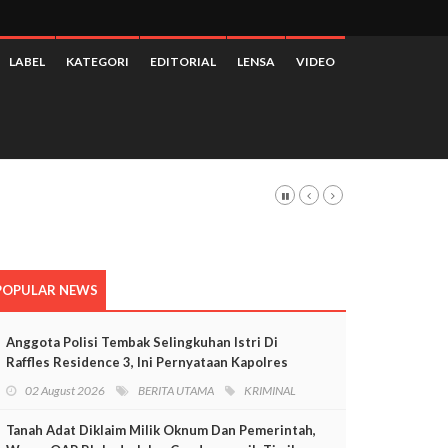
LABEL
KATEGORI
EDITORIAL
LENSA
VIDEO
a
POPULAR NEWS
Anggota Polisi Tembak Selingkuhan Istri Di
Raffles Residence 3, Ini Pernyataan Kapolres
Mimika
02 August 2026
BERITA UTAMA
KRIMINAL
Tanah Adat Diklaim Milik Oknum Dan Pemerintah,