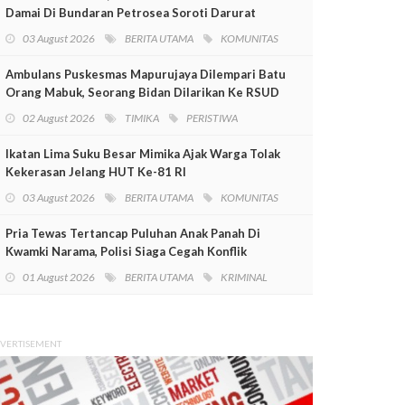
Damai Di Bundaran Petrosea Soroti Darurat
Militer Dan Pelanggaran HAM
03 August 2026
BERITA UTAMA
KOMUNITAS
Ambulans Puskesmas Mapurujaya Dilempari Batu
Orang Mabuk, Seorang Bidan Dilarikan Ke RSUD
Mimika
02 August 2026
TIMIKA
PERISTIWA
Ikatan Lima Suku Besar Mimika Ajak Warga Tolak
Kekerasan Jelang HUT Ke-81 RI
03 August 2026
BERITA UTAMA
KOMUNITAS
Pria Tewas Tertancap Puluhan Anak Panah Di
Kwamki Narama, Polisi Siaga Cegah Konflik
01 August 2026
BERITA UTAMA
KRIMINAL
VERTISEMENT