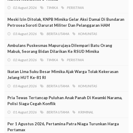
02 August 2026
TIMIKA
PERISTIWA
Meski Izin Ditolak, KNPB Mimika Gelar Aksi Damai Di Bundaran
Petrosea Soroti Darurat Militer Dan Pelanggaran HAM
03 August 2026
BERITA UTAMA
KOMUNITAS
Ambulans Puskesmas Mapurujaya Dilempari Batu Orang
Mabuk, Seorang Bidan Dilarikan Ke RSUD Mimika
02 August 2026
TIMIKA
PERISTIWA
Ikatan Lima Suku Besar Mimika Ajak Warga Tolak Kekerasan
Jelang HUT Ke-81 RI
03 August 2026
BERITA UTAMA
KOMUNITAS
Pria Tewas Tertancap Puluhan Anak Panah Di Kwamki Narama,
Polisi Siaga Cegah Konflik
01 August 2026
BERITA UTAMA
KRIMINAL
Per 1 Agustus 2026, Pertamina Patra Niaga Turunkan Harga
Pertamax