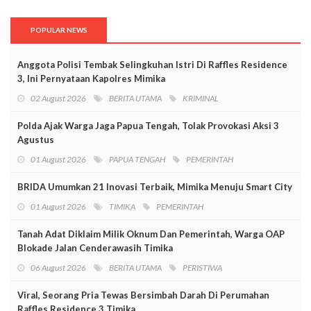
POPULAR NEWS
Anggota Polisi Tembak Selingkuhan Istri Di Raffles Residence
3, Ini Pernyataan Kapolres Mimika
02 August 2026
BERITA UTAMA
KRIMINAL
Polda Ajak Warga Jaga Papua Tengah, Tolak Provokasi Aksi 3
Agustus
01 August 2026
PAPUA TENGAH
PEMERINTAH
BRIDA Umumkan 21 Inovasi Terbaik, Mimika Menuju Smart City
01 August 2026
TIMIKA
PEMERINTAH
Tanah Adat Diklaim Milik Oknum Dan Pemerintah, Warga OAP
Blokade Jalan Cenderawasih Timika
06 August 2026
BERITA UTAMA
PERISTIWA
Viral, Seorang Pria Tewas Bersimbah Darah Di Perumahan
Raffles Residence 3 Timika