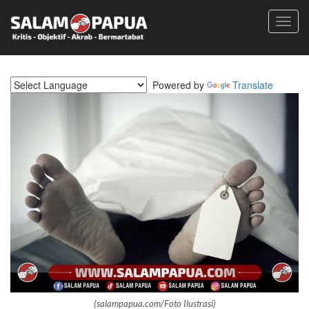
Toggl
navig
Powered by
Translate
(salampapua.com/Foto Ilustrasi)