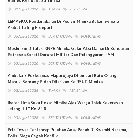
Raffles Residence 3 Timika
02 August 2026
TIMIKA
PERISTIWA
LEMASKO: Pendangkalan Di Pesisir Mimika Bukan Semata
Akibat Tailing Freeport
06 August 2026
BERITA UTAMA
KOMUNITAS
Meski Izin Ditolak, KNPB Mimika Gelar Aksi Damai Di Bundaran
Petrosea Soroti Darurat Militer Dan Pelanggaran HAM
03 August 2026
BERITA UTAMA
KOMUNITAS
Ambulans Puskesmas Mapurujaya Dilempari Batu Orang
Mabuk, Seorang Bidan Dilarikan Ke RSUD Mimika
02 August 2026
TIMIKA
PERISTIWA
Ikatan Lima Suku Besar Mimika Ajak Warga Tolak Kekerasan
Jelang HUT Ke-81 RI
03 August 2026
BERITA UTAMA
KOMUNITAS
Pria Tewas Tertancap Puluhan Anak Panah Di Kwamki Narama,
Polisi Siaga Cegah Konflik