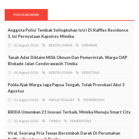
POPULAR NEWS
Anggota Polisi Tembak Selingkuhan Istri Di Raffles Residence
3, Ini Pernyataan Kapolres Mimika
02 August 2026
BERITA UTAMA
KRIMINAL
Tanah Adat Diklaim Milik Oknum Dan Pemerintah, Warga OAP
Blokade Jalan Cenderawasih Timika
06 August 2026
BERITA UTAMA
PERISTIWA
Polda Ajak Warga Jaga Papua Tengah, Tolak Provokasi Aksi 3
Agustus
01 August 2026
PAPUA TENGAH
PEMERINTAH
BRIDA Umumkan 21 Inovasi Terbaik, Mimika Menuju Smart City
01 August 2026
TIMIKA
PEMERINTAH
Viral, Seorang Pria Tewas Bersimbah Darah Di Perumahan