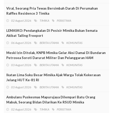
Viral, Seorang Pria Tewas Bersimbah Darah Di Perumahan
Raffles Residence 3 Timika
02 August 2026
TIMIKA
PERISTIWA
LEMASKO: Pendangkalan Di Pesisir Mimika Bukan Semata
Akibat Tailing Freeport
06 August 2026
BERITA UTAMA
KOMUNITAS
Meski Izin Ditolak, KNPB Mimika Gelar Aksi Damai Di Bundaran
Petrosea Soroti Darurat Militer Dan Pelanggaran HAM
03 August 2026
BERITA UTAMA
KOMUNITAS
Ikatan Lima Suku Besar Mimika Ajak Warga Tolak Kekerasan
Jelang HUT Ke-81 RI
03 August 2026
BERITA UTAMA
KOMUNITAS
Ambulans Puskesmas Mapurujaya Dilempari Batu Orang
Mabuk, Seorang Bidan Dilarikan Ke RSUD Mimika
02 August 2026
TIMIKA
PERISTIWA