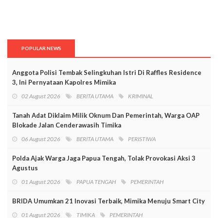
POPULAR NEWS
Anggota Polisi Tembak Selingkuhan Istri Di Raffles Residence
3, Ini Pernyataan Kapolres Mimika
02 August 2026
BERITA UTAMA
KRIMINAL
Tanah Adat Diklaim Milik Oknum Dan Pemerintah, Warga OAP
Blokade Jalan Cenderawasih Timika
06 August 2026
BERITA UTAMA
PERISTIWA
Polda Ajak Warga Jaga Papua Tengah, Tolak Provokasi Aksi 3
Agustus
01 August 2026
PAPUA TENGAH
PEMERINTAH
BRIDA Umumkan 21 Inovasi Terbaik, Mimika Menuju Smart City
01 August 2026
TIMIKA
PEMERINTAH