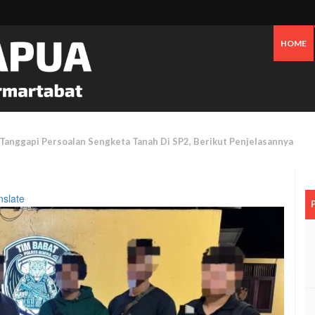
HOME
 Oknum Dan Pemerintah, Warga OAP Blokade Jalan Cenderawasih Timika
nslate