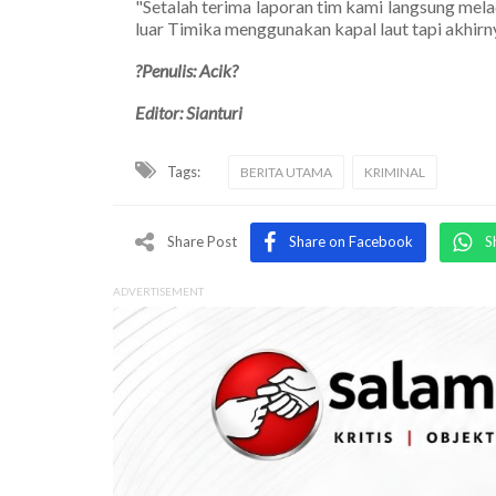
"Setalah terima laporan tim kami langsung me
luar Timika menggunakan kapal laut tapi akhirn
?Penulis: Acik?
Editor: Sianturi
Tags:
BERITA UTAMA
KRIMINAL
Share Post
Share on Facebook
S
ADVERTISEMENT