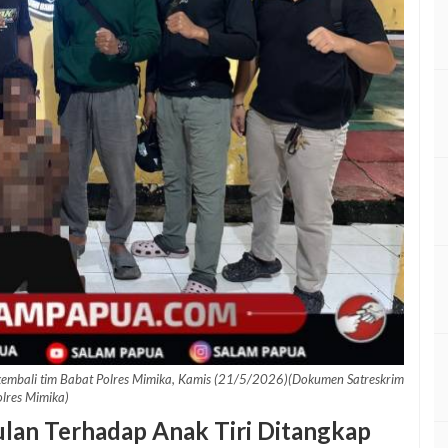
 kembali tim Babat Polres Mimika, Kamis (21/5/2026)(Dokumen Satreskrim
olres Mimika)
lan Terhadap Anak Tiri Ditangkap