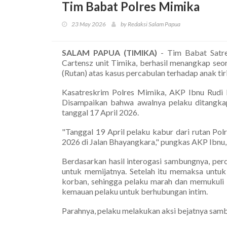
Tim Babat Polres Mimika
23 May 2026
by Redaksi Salam Papua
SALAM PAPUA (TIMIKA)
- Tim Babat Satr
Cartensz unit Timika, berhasil menangkap seor
(Rutan) atas kasus percabulan terhadap anak tiri
Kasatreskrim Polres Mimika, AKP Ibnu Rudi 
Disampaikan bahwa awalnya pelaku ditangkap
tanggal 17 April 2026.
"Tanggal 19 April pelaku kabur dari rutan Pol
2026 di Jalan Bhayangkara," pungkas AKP Ibnu,
Berdasarkan hasil interogasi sambungnya, pe
untuk memijatnya. Setelah itu memaksa untuk 
korban, sehingga pelaku marah dan memukuli 
kemauan pelaku untuk berhubungan intim.
Parahnya, pelaku melakukan aksi bejatnya samb