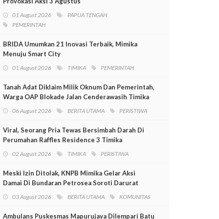
Provokasi Aksi 3 Agustus
01 August 2026
PAPUA TENGAH
PEMERINTAH
BRIDA Umumkan 21 Inovasi Terbaik, Mimika
Menuju Smart City
01 August 2026
TIMIKA
PEMERINTAH
Tanah Adat Diklaim Milik Oknum Dan Pemerintah,
Warga OAP Blokade Jalan Cenderawasih Timika
06 August 2026
BERITA UTAMA
PERISTIWA
Viral, Seorang Pria Tewas Bersimbah Darah Di
Perumahan Raffles Residence 3 Timika
02 August 2026
TIMIKA
PERISTIWA
Meski Izin Ditolak, KNPB Mimika Gelar Aksi
Damai Di Bundaran Petrosea Soroti Darurat
Militer Dan Pelanggaran HAM
03 August 2026
BERITA UTAMA
KOMUNITAS
Ambulans Puskesmas Mapurujaya Dilempari Batu