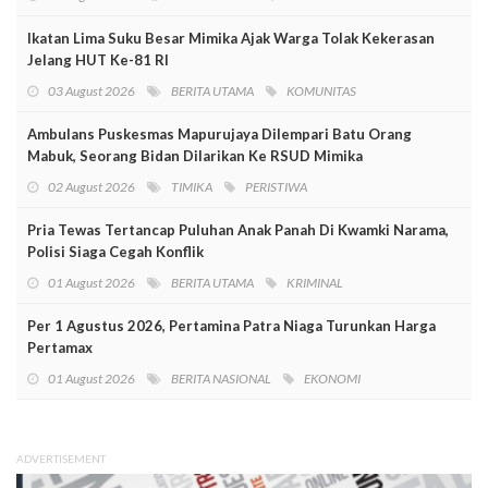
Ikatan Lima Suku Besar Mimika Ajak Warga Tolak Kekerasan
Jelang HUT Ke-81 RI
03 August 2026
BERITA UTAMA
KOMUNITAS
Ambulans Puskesmas Mapurujaya Dilempari Batu Orang
Mabuk, Seorang Bidan Dilarikan Ke RSUD Mimika
02 August 2026
TIMIKA
PERISTIWA
Pria Tewas Tertancap Puluhan Anak Panah Di Kwamki Narama,
Polisi Siaga Cegah Konflik
01 August 2026
BERITA UTAMA
KRIMINAL
Per 1 Agustus 2026, Pertamina Patra Niaga Turunkan Harga
Pertamax
01 August 2026
BERITA NASIONAL
EKONOMI
ADVERTISEMENT