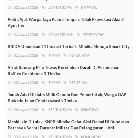
02 August 2026
BERITA UTAMA
KRIMINAL
Polda Ajak Warga Jaga Papua Tengah, Tolak Provokasi Aksi 3
Agustus
01 August 2026
PAPUA TENGAH
PEMERINTAH
BRIDA Umumkan 21 Inovasi Terbaik, Mimika Menuju Smart City
01 August 2026
TIMIKA
PEMERINTAH
Viral, Seorang Pria Tewas Bersimbah Darah Di Perumahan
Raffles Residence 3 Timika
02 August 2026
TIMIKA
PERISTIWA
Tanah Adat Diklaim Milik Oknum Dan Pemerintah, Warga OAP
Blokade Jalan Cenderawasih Timika
06 August 2026
BERITA UTAMA
PERISTIWA
Meski Izin Ditolak, KNPB Mimika Gelar Aksi Damai Di Bundaran
Petrosea Soroti Darurat Militer Dan Pelanggaran HAM
03 August 2026
BERITA UTAMA
KOMUNITAS