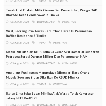
01 August 2026
TIMIKA
PEMERINTAH
Tanah Adat Diklaim Milik Oknum Dan Pemerintah, Warga OAP
Blokade Jalan Cenderawasih Timika
06 August 2026
BERITA UTAMA
PERISTIWA
Viral, Seorang Pria Tewas Bersimbah Darah Di Perumahan
Raffles Residence 3 Timika
02 August 2026
TIMIKA
PERISTIWA
Meski Izin Ditolak, KNPB Mimika Gelar Aksi Damai Di Bundaran
Petrosea Soroti Darurat Militer Dan Pelanggaran HAM
03 August 2026
BERITA UTAMA
KOMUNITAS
Ambulans Puskesmas Mapurujaya Dilempari Batu Orang
Mabuk, Seorang Bidan Dilarikan Ke RSUD Mimika
02 August 2026
TIMIKA
PERISTIWA
Ikatan Lima Suku Besar Mimika Ajak Warga Tolak Kekerasan
Jelang HUT Ke-81 RI
03 August 2026
BERITA UTAMA
KOMUNITAS