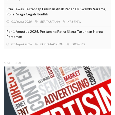
Pria Tewas Tertancap Puluhan Anak Panah Di Kwamki Narama,
Polisi Siaga Cegah Konflik
01 August 2026
BERITA UTAMA
KRIMINAL
Per 1 Agustus 2026, Pertamina Patra Niaga Turunkan Harga
Pertamax
01 August 2026
BERITA NASIONAL
EKONOMI
ADVERTISEMENT