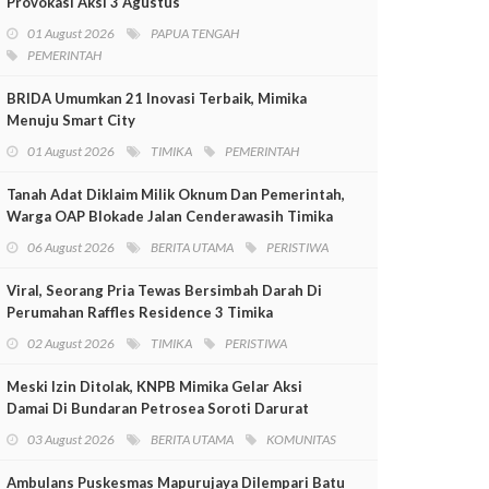
Provokasi Aksi 3 Agustus
01 August 2026
PAPUA TENGAH
PEMERINTAH
BRIDA Umumkan 21 Inovasi Terbaik, Mimika
Menuju Smart City
01 August 2026
TIMIKA
PEMERINTAH
Tanah Adat Diklaim Milik Oknum Dan Pemerintah,
Warga OAP Blokade Jalan Cenderawasih Timika
06 August 2026
BERITA UTAMA
PERISTIWA
Viral, Seorang Pria Tewas Bersimbah Darah Di
Perumahan Raffles Residence 3 Timika
02 August 2026
TIMIKA
PERISTIWA
Meski Izin Ditolak, KNPB Mimika Gelar Aksi
Damai Di Bundaran Petrosea Soroti Darurat
Militer Dan Pelanggaran HAM
03 August 2026
BERITA UTAMA
KOMUNITAS
Ambulans Puskesmas Mapurujaya Dilempari Batu