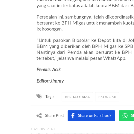
yang saat ini terbatas adalah kuota BBM dari 
Persoalan ini, sambungnya, telah dikoordin
bersurat ke BPH Migas untuk menambah kuota 
kekosongan.
"Untuk pasokan Biosolar ke Depot kita di Jo
BBM yang diberikan oleh BPH Migas ke SPBU.
Nantinya dari Pemda akan bersurat ke BPH
tersebut," jelasnya melalui pesan WhatsApp.
Penulis: Acik
Editor: Jimmy
Tags:
BERITA UTAMA
EKONOMI
Share Post
Share on Facebook
S
ADVERTISEMENT