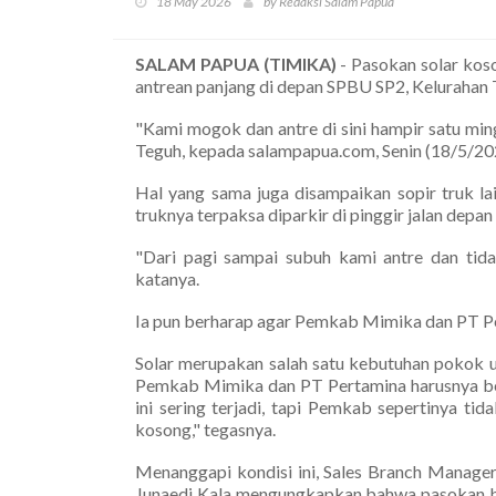
18 May 2026
by Redaksi Salam Papua
SALAM PAPUA (TIMIKA)
- Pasokan solar ko
antrean panjang di depan SPBU SP2, Kelurahan
"Kami mogok dan antre di sini hampir satu ming
Teguh, kepada salampapua.com, Senin (18/5/20
Hal yang sama juga disampaikan sopir truk l
truknya terpaksa diparkir di pinggir jalan dep
"Dari pagi sampai subuh kami antre dan tidak
katanya.
Ia pun berharap agar Pemkab Mimika dan PT Pert
Solar merupakan salah satu kebutuhan pokok 
Pemkab Mimika dan PT Pertamina harusnya ber
ini sering terjadi, tapi Pemkab sepertinya tid
kosong," tegasnya.
Menanggapi kondisi ini, Sales Branch Manage
Junaedi Kala mengungkapkan bahwa pasokan bi