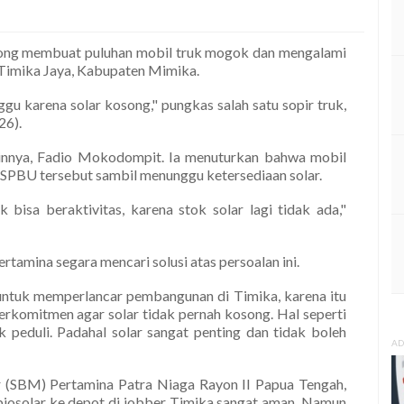
song membuat puluhan mobil truk mogok dan mengalami
 Timika Jaya, Kabupaten Mimika.
gu karena solar kosong," pungkas salah satu sopir truk,
26).
ainnya, Fadio Mokodompit. Ia menuturkan bahwa mobil
an SPBU tersebut sambil menunggu ketersediaan solar.
 bisa beraktivitas, karena stok solar lagi tidak ada,"
amina segara mencari solusi atas persoalan ini.
untuk memperlancar pembangunan di Timika, karena itu
komitmen agar solar tidak pernah kosong. Hal seperti
ak peduli. Padahal solar sangat penting dan tidak boleh
AD
r (SBM) Pertamina Patra Niaga Rayon II Papua Tengah,
osolar ke depot di jobber Timika sangat aman. Namun