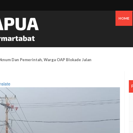
HOME
 Oknum Dan Pemerintah, Warga OAP Blokade Jalan Cenderawasih Timika
nslate