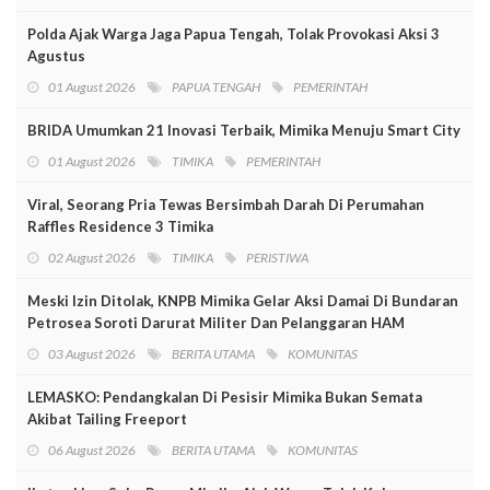
Polda Ajak Warga Jaga Papua Tengah, Tolak Provokasi Aksi 3
Agustus
01 August 2026
PAPUA TENGAH
PEMERINTAH
BRIDA Umumkan 21 Inovasi Terbaik, Mimika Menuju Smart City
01 August 2026
TIMIKA
PEMERINTAH
Viral, Seorang Pria Tewas Bersimbah Darah Di Perumahan
Raffles Residence 3 Timika
02 August 2026
TIMIKA
PERISTIWA
Meski Izin Ditolak, KNPB Mimika Gelar Aksi Damai Di Bundaran
Petrosea Soroti Darurat Militer Dan Pelanggaran HAM
03 August 2026
BERITA UTAMA
KOMUNITAS
LEMASKO: Pendangkalan Di Pesisir Mimika Bukan Semata
Akibat Tailing Freeport
06 August 2026
BERITA UTAMA
KOMUNITAS