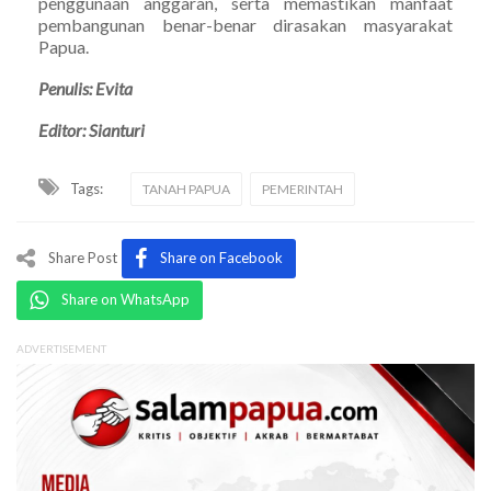
penggunaan anggaran, serta memastikan manfaat
pembangunan benar-benar dirasakan masyarakat
Papua.
Penulis: Evita
Editor: Sianturi
Tags:
TANAH PAPUA
PEMERINTAH
Share Post
Share on Facebook
Share on WhatsApp
ADVERTISEMENT