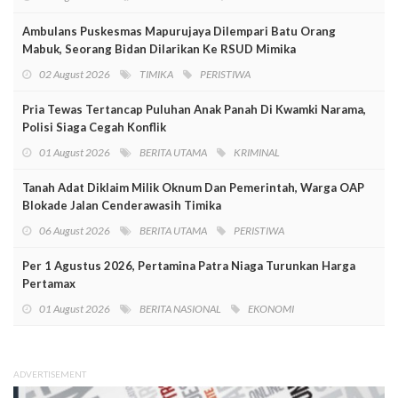
Ambulans Puskesmas Mapurujaya Dilempari Batu Orang
Mabuk, Seorang Bidan Dilarikan Ke RSUD Mimika
02 August 2026
TIMIKA
PERISTIWA
Pria Tewas Tertancap Puluhan Anak Panah Di Kwamki Narama,
Polisi Siaga Cegah Konflik
01 August 2026
BERITA UTAMA
KRIMINAL
Tanah Adat Diklaim Milik Oknum Dan Pemerintah, Warga OAP
Blokade Jalan Cenderawasih Timika
06 August 2026
BERITA UTAMA
PERISTIWA
Per 1 Agustus 2026, Pertamina Patra Niaga Turunkan Harga
Pertamax
01 August 2026
BERITA NASIONAL
EKONOMI
ADVERTISEMENT