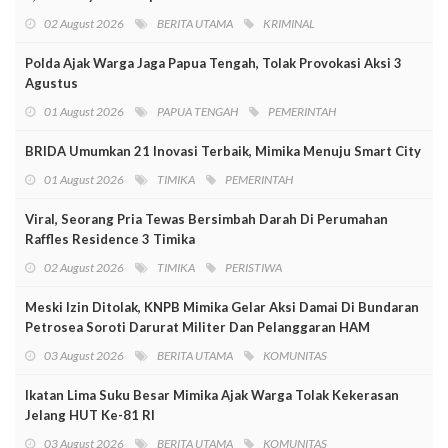
02 August 2026
BERITA UTAMA
KRIMINAL
Polda Ajak Warga Jaga Papua Tengah, Tolak Provokasi Aksi 3
Agustus
01 August 2026
PAPUA TENGAH
PEMERINTAH
BRIDA Umumkan 21 Inovasi Terbaik, Mimika Menuju Smart City
01 August 2026
TIMIKA
PEMERINTAH
Viral, Seorang Pria Tewas Bersimbah Darah Di Perumahan
Raffles Residence 3 Timika
02 August 2026
TIMIKA
PERISTIWA
Meski Izin Ditolak, KNPB Mimika Gelar Aksi Damai Di Bundaran
Petrosea Soroti Darurat Militer Dan Pelanggaran HAM
03 August 2026
BERITA UTAMA
KOMUNITAS
Ikatan Lima Suku Besar Mimika Ajak Warga Tolak Kekerasan
Jelang HUT Ke-81 RI
03 August 2026
BERITA UTAMA
KOMUNITAS