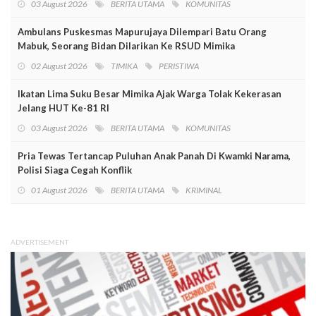
03 August 2026
BERITA UTAMA
KOMUNITAS
Ambulans Puskesmas Mapurujaya Dilempari Batu Orang
Mabuk, Seorang Bidan Dilarikan Ke RSUD Mimika
02 August 2026
TIMIKA
PERISTIWA
Ikatan Lima Suku Besar Mimika Ajak Warga Tolak Kekerasan
Jelang HUT Ke-81 RI
03 August 2026
BERITA UTAMA
KOMUNITAS
Pria Tewas Tertancap Puluhan Anak Panah Di Kwamki Narama,
Polisi Siaga Cegah Konflik
01 August 2026
BERITA UTAMA
KRIMINAL
ADVERTISEMENT