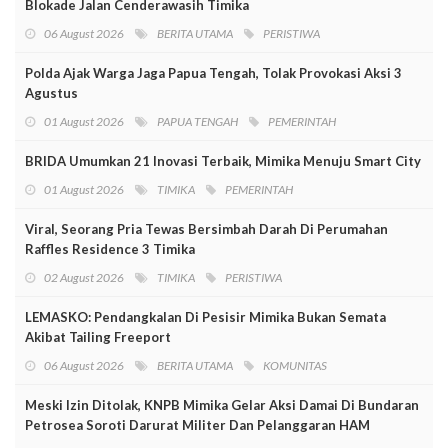
Blokade Jalan Cenderawasih Timika
06 August 2026
BERITA UTAMA
PERISTIWA
Polda Ajak Warga Jaga Papua Tengah, Tolak Provokasi Aksi 3
Agustus
01 August 2026
PAPUA TENGAH
PEMERINTAH
BRIDA Umumkan 21 Inovasi Terbaik, Mimika Menuju Smart City
01 August 2026
TIMIKA
PEMERINTAH
Viral, Seorang Pria Tewas Bersimbah Darah Di Perumahan
Raffles Residence 3 Timika
02 August 2026
TIMIKA
PERISTIWA
LEMASKO: Pendangkalan Di Pesisir Mimika Bukan Semata
Akibat Tailing Freeport
06 August 2026
BERITA UTAMA
KOMUNITAS
Meski Izin Ditolak, KNPB Mimika Gelar Aksi Damai Di Bundaran
Petrosea Soroti Darurat Militer Dan Pelanggaran HAM