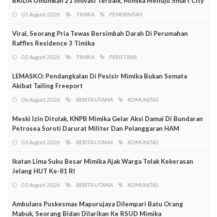
BRIDA Umumkan 21 Inovasi Terbaik, Mimika Menuju Smart City
01 August 2026
TIMIKA
PEMERINTAH
Viral, Seorang Pria Tewas Bersimbah Darah Di Perumahan
Raffles Residence 3 Timika
02 August 2026
TIMIKA
PERISTIWA
LEMASKO: Pendangkalan Di Pesisir Mimika Bukan Semata
Akibat Tailing Freeport
06 August 2026
BERITA UTAMA
KOMUNITAS
Meski Izin Ditolak, KNPB Mimika Gelar Aksi Damai Di Bundaran
Petrosea Soroti Darurat Militer Dan Pelanggaran HAM
03 August 2026
BERITA UTAMA
KOMUNITAS
Ikatan Lima Suku Besar Mimika Ajak Warga Tolak Kekerasan
Jelang HUT Ke-81 RI
03 August 2026
BERITA UTAMA
KOMUNITAS
Ambulans Puskesmas Mapurujaya Dilempari Batu Orang
Mabuk, Seorang Bidan Dilarikan Ke RSUD Mimika