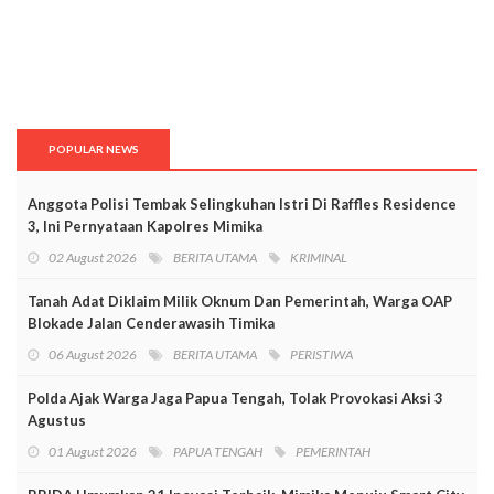
POPULAR NEWS
Anggota Polisi Tembak Selingkuhan Istri Di Raffles Residence
3, Ini Pernyataan Kapolres Mimika
02 August 2026
BERITA UTAMA
KRIMINAL
Tanah Adat Diklaim Milik Oknum Dan Pemerintah, Warga OAP
Blokade Jalan Cenderawasih Timika
06 August 2026
BERITA UTAMA
PERISTIWA
Polda Ajak Warga Jaga Papua Tengah, Tolak Provokasi Aksi 3
Agustus
01 August 2026
PAPUA TENGAH
PEMERINTAH