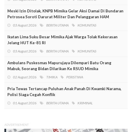
Meski Izin Ditolak, KNPB Mimika Gelar Aksi Damai Di Bundaran
Petrosea Soroti Darurat Militer Dan Pelanggaran HAM
03 August 2026
BERITA UTAMA
KOMUNITAS
Ikatan Lima Suku Besar Mimika Ajak Warga Tolak Kekerasan
Jelang HUT Ke-81 RI
03 August 2026
BERITA UTAMA
KOMUNITAS
Ambulans Puskesmas Mapurujaya Dilempari Batu Orang
Mabuk, Seorang Bidan Dilarikan Ke RSUD Mimika
02 August 2026
TIMIKA
PERISTIWA
Pria Tewas Tertancap Puluhan Anak Panah Di Kwamki Narama,
Polisi Siaga Cegah Konflik
01 August 2026
BERITA UTAMA
KRIMINAL
ADVERTISEMENT