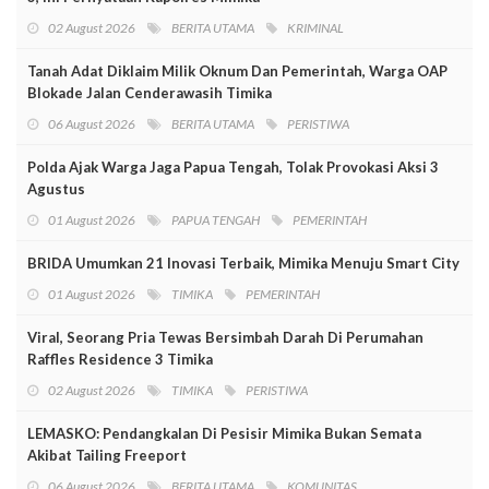
02 August 2026
BERITA UTAMA
KRIMINAL
Tanah Adat Diklaim Milik Oknum Dan Pemerintah, Warga OAP
Blokade Jalan Cenderawasih Timika
06 August 2026
BERITA UTAMA
PERISTIWA
Polda Ajak Warga Jaga Papua Tengah, Tolak Provokasi Aksi 3
Agustus
01 August 2026
PAPUA TENGAH
PEMERINTAH
BRIDA Umumkan 21 Inovasi Terbaik, Mimika Menuju Smart City
01 August 2026
TIMIKA
PEMERINTAH
Viral, Seorang Pria Tewas Bersimbah Darah Di Perumahan
Raffles Residence 3 Timika
02 August 2026
TIMIKA
PERISTIWA
LEMASKO: Pendangkalan Di Pesisir Mimika Bukan Semata
Akibat Tailing Freeport
06 August 2026
BERITA UTAMA
KOMUNITAS