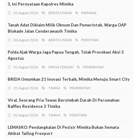
3, Ini Pernyataan Kapolres Mimika
02 August 2026
BERITA UTAMA
KRIMINAL
Tanah Adat Diklaim Milik Oknum Dan Pemerintah, Warga OAP
Blokade Jalan Cenderawasih Timika
06 August 2026
BERITA UTAMA
PERISTIWA
Polda Ajak Warga Jaga Papua Tengah, Tolak Provokasi Aksi 3
Agustus
01 August 2026
PAPUA TENGAH
PEMERINTAH
BRIDA Umumkan 21 Inovasi Terbaik, Mimika Menuju Smart City
01 August 2026
TIMIKA
PEMERINTAH
Viral, Seorang Pria Tewas Bersimbah Darah Di Perumahan
Raffles Residence 3 Timika
02 August 2026
TIMIKA
PERISTIWA
LEMASKO: Pendangkalan Di Pesisir Mimika Bukan Semata
Akibat Tailing Freeport