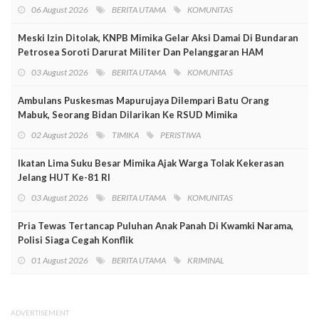
06 August 2026
BERITA UTAMA
KOMUNITAS
Meski Izin Ditolak, KNPB Mimika Gelar Aksi Damai Di Bundaran
Petrosea Soroti Darurat Militer Dan Pelanggaran HAM
03 August 2026
BERITA UTAMA
KOMUNITAS
Ambulans Puskesmas Mapurujaya Dilempari Batu Orang
Mabuk, Seorang Bidan Dilarikan Ke RSUD Mimika
02 August 2026
TIMIKA
PERISTIWA
Ikatan Lima Suku Besar Mimika Ajak Warga Tolak Kekerasan
Jelang HUT Ke-81 RI
03 August 2026
BERITA UTAMA
KOMUNITAS
Pria Tewas Tertancap Puluhan Anak Panah Di Kwamki Narama,
Polisi Siaga Cegah Konflik
01 August 2026
BERITA UTAMA
KRIMINAL
ADVERTISEMENT