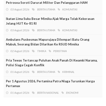
Petrosea Soroti Darurat Militer Dan Pelanggaran HAM
03 August 2026
BERITA UTAMA
KOMUNITAS
Ikatan Lima Suku Besar Mimika Ajak Warga Tolak Kekerasan
Jelang HUT Ke-81 RI
03 August 2026
BERITA UTAMA
KOMUNITAS
Ambulans Puskesmas Mapurujaya Dilempari Batu Orang
Mabuk, Seorang Bidan Dilarikan Ke RSUD Mimika
02 August 2026
TIMIKA
PERISTIWA
Pria Tewas Tertancap Puluhan Anak Panah Di Kwamki Narama,
Polisi Siaga Cegah Konflik
01 August 2026
BERITA UTAMA
KRIMINAL
Per 1 Agustus 2026, Pertamina Patra Niaga Turunkan Harga
Pertamax
01 August 2026
BERITA NASIONAL
EKONOMI