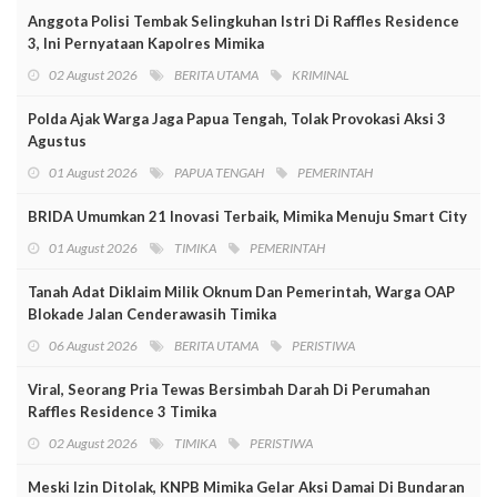
Anggota Polisi Tembak Selingkuhan Istri Di Raffles Residence
3, Ini Pernyataan Kapolres Mimika
02 August 2026
BERITA UTAMA
KRIMINAL
Polda Ajak Warga Jaga Papua Tengah, Tolak Provokasi Aksi 3
Agustus
01 August 2026
PAPUA TENGAH
PEMERINTAH
BRIDA Umumkan 21 Inovasi Terbaik, Mimika Menuju Smart City
01 August 2026
TIMIKA
PEMERINTAH
Tanah Adat Diklaim Milik Oknum Dan Pemerintah, Warga OAP
Blokade Jalan Cenderawasih Timika
06 August 2026
BERITA UTAMA
PERISTIWA
Viral, Seorang Pria Tewas Bersimbah Darah Di Perumahan
Raffles Residence 3 Timika
02 August 2026
TIMIKA
PERISTIWA
Meski Izin Ditolak, KNPB Mimika Gelar Aksi Damai Di Bundaran