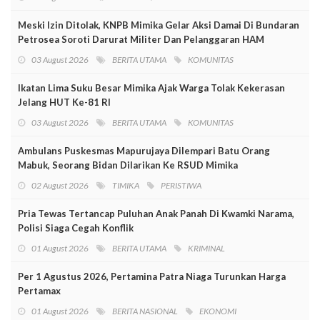
Meski Izin Ditolak, KNPB Mimika Gelar Aksi Damai Di Bundaran
Petrosea Soroti Darurat Militer Dan Pelanggaran HAM
03 August 2026
BERITA UTAMA
KOMUNITAS
Ikatan Lima Suku Besar Mimika Ajak Warga Tolak Kekerasan
Jelang HUT Ke-81 RI
03 August 2026
BERITA UTAMA
KOMUNITAS
Ambulans Puskesmas Mapurujaya Dilempari Batu Orang
Mabuk, Seorang Bidan Dilarikan Ke RSUD Mimika
02 August 2026
TIMIKA
PERISTIWA
Pria Tewas Tertancap Puluhan Anak Panah Di Kwamki Narama,
Polisi Siaga Cegah Konflik
01 August 2026
BERITA UTAMA
KRIMINAL
Per 1 Agustus 2026, Pertamina Patra Niaga Turunkan Harga
Pertamax
01 August 2026
BERITA NASIONAL
EKONOMI