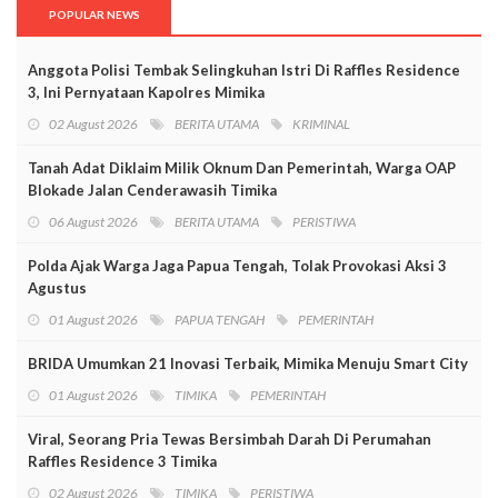
POPULAR NEWS
Anggota Polisi Tembak Selingkuhan Istri Di Raffles Residence
3, Ini Pernyataan Kapolres Mimika
02 August 2026
BERITA UTAMA
KRIMINAL
Tanah Adat Diklaim Milik Oknum Dan Pemerintah, Warga OAP
Blokade Jalan Cenderawasih Timika
06 August 2026
BERITA UTAMA
PERISTIWA
Polda Ajak Warga Jaga Papua Tengah, Tolak Provokasi Aksi 3
Agustus
01 August 2026
PAPUA TENGAH
PEMERINTAH
BRIDA Umumkan 21 Inovasi Terbaik, Mimika Menuju Smart City
01 August 2026
TIMIKA
PEMERINTAH
Viral, Seorang Pria Tewas Bersimbah Darah Di Perumahan
Raffles Residence 3 Timika
02 August 2026
TIMIKA
PERISTIWA