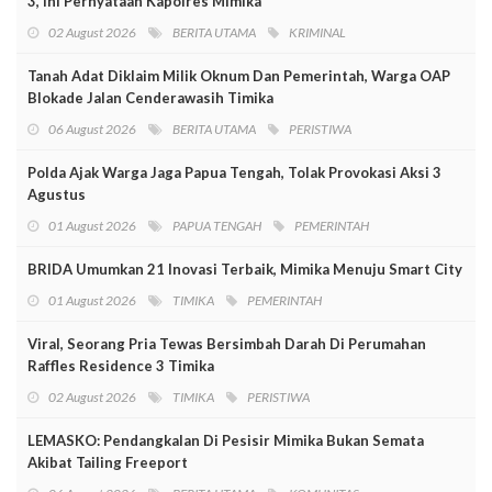
3, Ini Pernyataan Kapolres Mimika
02 August 2026
BERITA UTAMA
KRIMINAL
Tanah Adat Diklaim Milik Oknum Dan Pemerintah, Warga OAP
Blokade Jalan Cenderawasih Timika
06 August 2026
BERITA UTAMA
PERISTIWA
Polda Ajak Warga Jaga Papua Tengah, Tolak Provokasi Aksi 3
Agustus
01 August 2026
PAPUA TENGAH
PEMERINTAH
BRIDA Umumkan 21 Inovasi Terbaik, Mimika Menuju Smart City
01 August 2026
TIMIKA
PEMERINTAH
Viral, Seorang Pria Tewas Bersimbah Darah Di Perumahan
Raffles Residence 3 Timika
02 August 2026
TIMIKA
PERISTIWA
LEMASKO: Pendangkalan Di Pesisir Mimika Bukan Semata
Akibat Tailing Freeport