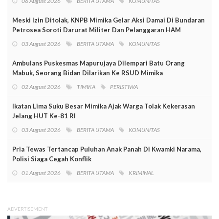
06 August 2026
BERITA UTAMA
KOMUNITAS
Meski Izin Ditolak, KNPB Mimika Gelar Aksi Damai Di Bundaran
Petrosea Soroti Darurat Militer Dan Pelanggaran HAM
03 August 2026
BERITA UTAMA
KOMUNITAS
Ambulans Puskesmas Mapurujaya Dilempari Batu Orang
Mabuk, Seorang Bidan Dilarikan Ke RSUD Mimika
02 August 2026
TIMIKA
PERISTIWA
Ikatan Lima Suku Besar Mimika Ajak Warga Tolak Kekerasan
Jelang HUT Ke-81 RI
03 August 2026
BERITA UTAMA
KOMUNITAS
Pria Tewas Tertancap Puluhan Anak Panah Di Kwamki Narama,
Polisi Siaga Cegah Konflik
01 August 2026
BERITA UTAMA
KRIMINAL
ADVERTISEMENT