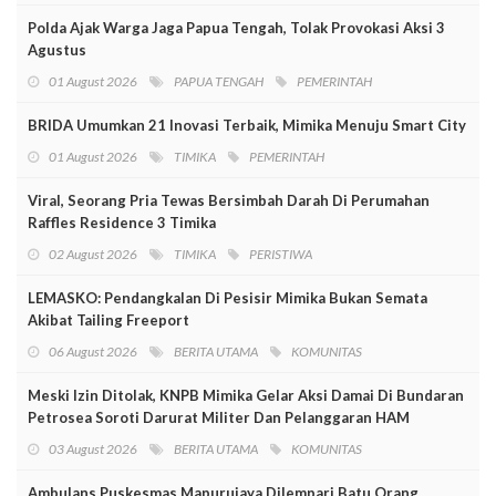
Polda Ajak Warga Jaga Papua Tengah, Tolak Provokasi Aksi 3
Agustus
01 August 2026
PAPUA TENGAH
PEMERINTAH
BRIDA Umumkan 21 Inovasi Terbaik, Mimika Menuju Smart City
01 August 2026
TIMIKA
PEMERINTAH
Viral, Seorang Pria Tewas Bersimbah Darah Di Perumahan
Raffles Residence 3 Timika
02 August 2026
TIMIKA
PERISTIWA
LEMASKO: Pendangkalan Di Pesisir Mimika Bukan Semata
Akibat Tailing Freeport
06 August 2026
BERITA UTAMA
KOMUNITAS
Meski Izin Ditolak, KNPB Mimika Gelar Aksi Damai Di Bundaran
Petrosea Soroti Darurat Militer Dan Pelanggaran HAM
03 August 2026
BERITA UTAMA
KOMUNITAS
Ambulans Puskesmas Mapurujaya Dilempari Batu Orang