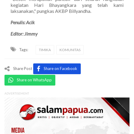
kegiatan Hari Bhayangkara yang telah kami
laksanakan," pungkas AKBP Billyandha.
Penulis: Acik
Editor: Jimmy
Tags:
TIMIKA
KOMUNITAS
Share Post
Share on Facebook
Share on WhatsApp
ADVERTISEMENT