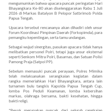
mengumumkan bahwa upacara puncak peringatan Hari
Bhayangkara Ke-80 akan diselenggarakan Rabu 1 Juli
2026 di Markas Batalyon B Pelopor Satbrimob Polda
Papua Tengah.
Upacara tersebut rencananya akan dihadiri oleh unsur
Forum Koordinasi Pimpinan Daerah (Forkopimda), para
pemangku kepentingan, serta tamu undangan.
Sebagai wujud sinergitas, pasukan upacara tidak hanya
melibatkan personel Polri, tetapi juga unsur eksternal
seperti Senkom Mitra Polri, Basarnas, dan Satuan Polisi
Pamong Praja (Satpol PP).
Sebelum memasuki puncak perayaan, Polres Mimika
telah melaksanakan serangkaian kegiatan dalam
rangka memeriahkan Hari Bhayangkara, antara lain
turnamen bulu tangkis Kapolda Papua Tengah Cup,
lomba Pos Peduli Keamanan, lomba kebersihan
markas, olahraga bersama, bakti kesehatan, hingga
bakti religi.
"Besok merupakan puncak dari seluruh rangkaian