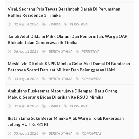
Viral, Seorang Pria Tewas Bersimbah Darah Di Perumahan
Raffles Residence 3 Timika
02 August 2026
TIMIKA
PERISTIWA
Tanah Adat Diklaim Milik Oknum Dan Pemerintah, Warga OAP
Blokade Jalan Cenderawasih Timika
06 August 2026
BERITA UTAMA
PERISTIWA
Meski Izin Ditolak, KNPB Mimika Gelar Aksi Damai Di Bundaran
Petrosea Soroti Darurat Militer Dan Pelanggaran HAM
03 August 2026
BERITA UTAMA
KOMUNITAS
Ambulans Puskesmas Mapurujaya Dilempari Batu Orang
Mabuk, Seorang Bidan Dilarikan Ke RSUD Mimika
02 August 2026
TIMIKA
PERISTIWA
Ikatan Lima Suku Besar Mimika Ajak Warga Tolak Kekerasan
Jelang HUT Ke-81 RI
03 August 2026
BERITA UTAMA
KOMUNITAS