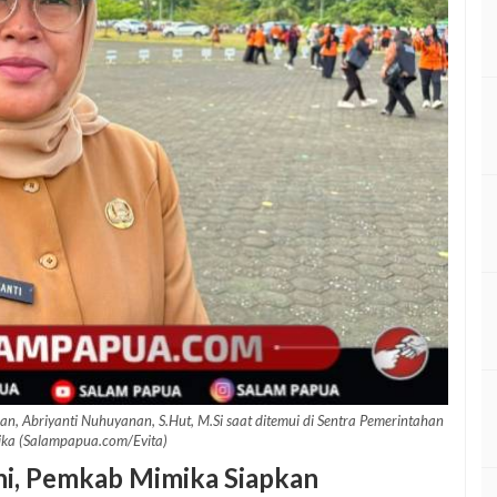
 Abriyanti Nuhuyanan, S.Hut, M.Si saat ditemui di Sentra Pemerintahan
ika (Salampapua.com/Evita)
i, Pemkab Mimika Siapkan