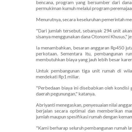
bencana, program yang bersumber dari dana
permukiman kumuh melalui program peremajaa
Menurutnya, secara keseluruhan pemerintah m
"Dari jumlah tersebut, sebanyak 294 unit ak
sisanya menggunakan dana Otonomi Khusus," je
Ia menambahkan, besaran anggaran Rp450 juta
perkotaan. Sementara itu, pembangunan ru
membutuhkan biaya yang jauh lebih besar karena 
Untuk pembangunan tiga unit rumah di wila
mendekati Rp1 miliar.
"Perbedaan biaya ini disebabkan oleh kondisi 
daerah pegunungan," katanya.
Abriyanti menegaskan, penyesuaian nilai angg
berjalan secara optimal dan memberikan ma
jumlah maupun spesifikasi rumah dengan kema
"Kami berharap seluruh pembangunan rumah laya