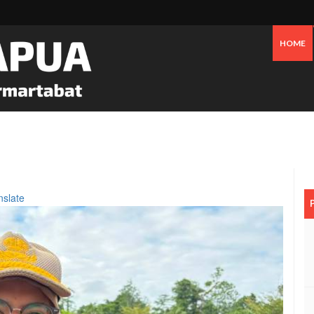
HOME
 Oknum Dan Pemerintah, Warga OAP Blokade Jalan Cenderawasih Timika
nslate