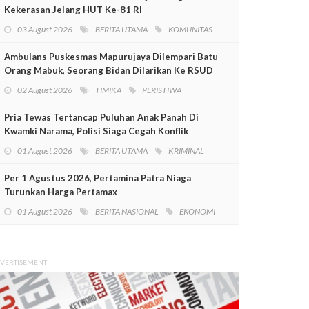
Kekerasan Jelang HUT Ke-81 RI
03 August 2026
BERITA UTAMA
KOMUNITAS
Ambulans Puskesmas Mapurujaya Dilempari Batu
Orang Mabuk, Seorang Bidan Dilarikan Ke RSUD
Mimika
02 August 2026
TIMIKA
PERISTIWA
Pria Tewas Tertancap Puluhan Anak Panah Di
Kwamki Narama, Polisi Siaga Cegah Konflik
01 August 2026
BERITA UTAMA
KRIMINAL
Per 1 Agustus 2026, Pertamina Patra Niaga
Turunkan Harga Pertamax
01 August 2026
BERITA NASIONAL
EKONOMI
VERTISEMENT