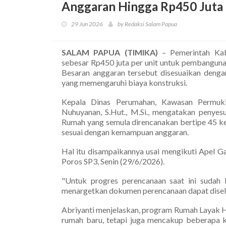
Anggaran Hingga Rp450 Juta 
29 Jun 2026
by Redaksi Salam Papua
SALAM PAPUA (TIMIKA)
– Pemerintah Kab
sebesar Rp450 juta per unit untuk pembangun
Besaran anggaran tersebut disesuaikan denga
yang memengaruhi biaya konstruksi.
Kepala Dinas Perumahan, Kawasan Permuki
Nuhuyanan, S.Hut., M.Si., mengatakan penyes
Rumah yang semula direncanakan bertipe 45 ke
sesuai dengan kemampuan anggaran.
Hal itu disampaikannya usai mengikuti Apel G
Poros SP3, Senin (29/6/2026).
"Untuk progres perencanaan saat ini sudah
menargetkan dokumen perencanaan dapat diseles
Abriyanti menjelaskan, program Rumah Layak H
rumah baru, tetapi juga mencakup beberapa k