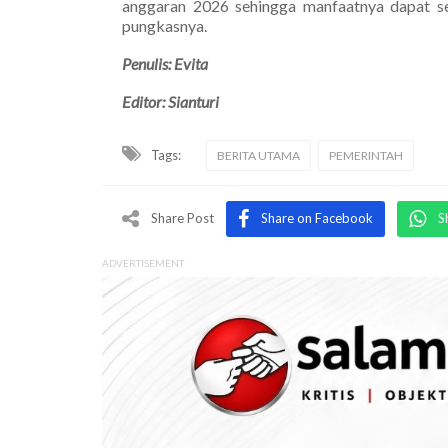
anggaran 2026 sehingga manfaatnya dapat s
pungkasnya.
Penulis: Evita
Editor: Sianturi
Tags:
BERITA UTAMA
PEMERINTAH
Share Post
Share on Facebook
S
ADVERTISEMENT