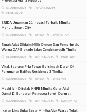
Provokasi Aksi 3 Agustus
01 August 2026
PAPUA TENGAH
PEMERINTAH
BRIDA Umumkan 21 Inovasi Terbaik, Mimika
Menuju Smart City
01 August 2026
TIMIKA
PEMERINTAH
Tanah Adat Diklaim Milik Oknum Dan Pemerintah,
Warga OAP Blokade Jalan Cenderawasih Timika
06 August 2026
BERITA UTAMA
PERISTIWA
Viral, Seorang Pria Tewas Bersimbah Darah Di
Perumahan Raffles Residence 3 Timika
02 August 2026
TIMIKA
PERISTIWA
Meski Izin Ditolak, KNPB Mimika Gelar Aksi
Damai Di Bundaran Petrosea Soroti Darurat
Militer Dan Pelanggaran HAM
03 August 2026
BERITA UTAMA
KOMUNITAS
Ikatan Lima Suku Besar Mimika Ajak Warga Tolak