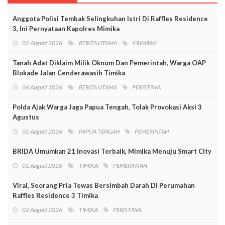
Anggota Polisi Tembak Selingkuhan Istri Di Raffles Residence
3, Ini Pernyataan Kapolres Mimika
02 August 2026
BERITA UTAMA
KRIMINAL
Tanah Adat Diklaim Milik Oknum Dan Pemerintah, Warga OAP
Blokade Jalan Cenderawasih Timika
06 August 2026
BERITA UTAMA
PERISTIWA
Polda Ajak Warga Jaga Papua Tengah, Tolak Provokasi Aksi 3
Agustus
01 August 2026
PAPUA TENGAH
PEMERINTAH
BRIDA Umumkan 21 Inovasi Terbaik, Mimika Menuju Smart City
01 August 2026
TIMIKA
PEMERINTAH
Viral, Seorang Pria Tewas Bersimbah Darah Di Perumahan
Raffles Residence 3 Timika
02 August 2026
TIMIKA
PERISTIWA