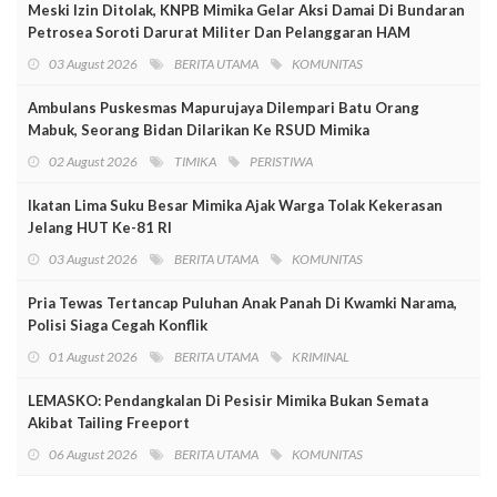
Meski Izin Ditolak, KNPB Mimika Gelar Aksi Damai Di Bundaran
Petrosea Soroti Darurat Militer Dan Pelanggaran HAM
03 August 2026
BERITA UTAMA
KOMUNITAS
Ambulans Puskesmas Mapurujaya Dilempari Batu Orang
Mabuk, Seorang Bidan Dilarikan Ke RSUD Mimika
02 August 2026
TIMIKA
PERISTIWA
Ikatan Lima Suku Besar Mimika Ajak Warga Tolak Kekerasan
Jelang HUT Ke-81 RI
03 August 2026
BERITA UTAMA
KOMUNITAS
Pria Tewas Tertancap Puluhan Anak Panah Di Kwamki Narama,
Polisi Siaga Cegah Konflik
01 August 2026
BERITA UTAMA
KRIMINAL
LEMASKO: Pendangkalan Di Pesisir Mimika Bukan Semata
Akibat Tailing Freeport
06 August 2026
BERITA UTAMA
KOMUNITAS