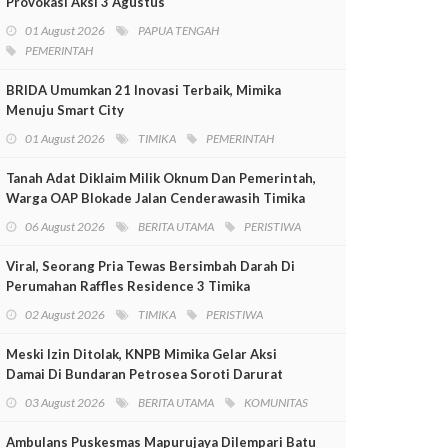
Provokasi Aksi 3 Agustus
01 August 2026
PAPUA TENGAH
PEMERINTAH
BRIDA Umumkan 21 Inovasi Terbaik, Mimika
Menuju Smart City
01 August 2026
TIMIKA
PEMERINTAH
Tanah Adat Diklaim Milik Oknum Dan Pemerintah,
Warga OAP Blokade Jalan Cenderawasih Timika
06 August 2026
BERITA UTAMA
PERISTIWA
Viral, Seorang Pria Tewas Bersimbah Darah Di
Perumahan Raffles Residence 3 Timika
02 August 2026
TIMIKA
PERISTIWA
Meski Izin Ditolak, KNPB Mimika Gelar Aksi
Damai Di Bundaran Petrosea Soroti Darurat
Militer Dan Pelanggaran HAM
03 August 2026
BERITA UTAMA
KOMUNITAS
Ambulans Puskesmas Mapurujaya Dilempari Batu