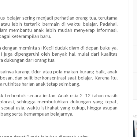
us belajar sering menjadi perhatian orang tua, terutama
atau lebih tertarik bermain di waktu belajar. Padahal,
lam membantu anak lebih mudah menyerap informasi,
gai keterampilan baru.
a dengan meminta si Kecil duduk diam di depan buku ya,
uga dipengaruhi oleh banyak hal, mulai dari kualitas
gga dukungan dari orang tua.
isalnya kurang tidur atau pola makan kurang baik, anak
osan, dan sulit berkonsentrasi saat belajar. Karena itu,
rutinitas harian anak tetap seimbang.
ak terbentuk secara instan. Anak usia 2–12 tahun masih
plorasi, sehingga membutuhkan dukungan yang tepat,
 sesuai usia, waktu istirahat yang cukup, hingga asupan
bang serta kemampuan belajarnya.
AD
r yang dapat Bunda lakukan di rumah, yaitu: