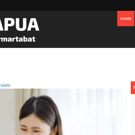
HOME
 Oknum Dan Pemerintah, Warga OAP Blokade Jalan Cenderawasih Timika
nslate