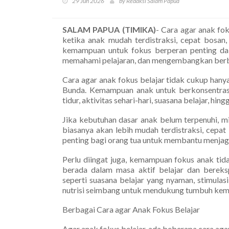
29 Jun 2026
by Redaksi Salam Papua
SALAM PAPUA (TIMIKA)
- Cara agar anak fok
ketika anak mudah terdistraksi, cepat bosan, 
kemampuan untuk fokus berperan penting da
memahami pelajaran, dan mengembangkan berba
Cara agar anak fokus belajar tidak cukup hany
Bunda. Kemampuan anak untuk berkonsentrasi j
tidur, aktivitas sehari-hari, suasana belajar, hin
Jika kebutuhan dasar anak belum terpenuhi, m
biasanya akan lebih mudah terdistraksi, cepat b
penting bagi orang tua untuk membantu menjaga 
Perlu diingat juga, kemampuan fokus anak tid
berada dalam masa aktif belajar dan bereks
seperti suasana belajar yang nyaman, stimulasi
nutrisi seimbang untuk mendukung tumbuh kem
Berbagai Cara agar Anak Fokus Belajar
Agar anak fokus belajar, ada beberapa cara aga