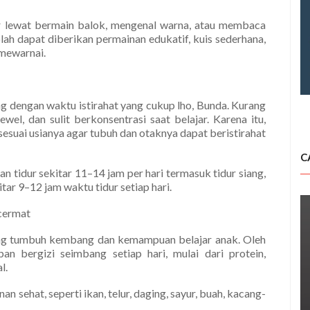
jar lewat bermain balok, mengenal warna, atau membaca
lah dapat diberikan permainan edukatif, kuis sederhana,
 mewarnai.
ng dengan waktu istirahat yang cukup lho, Bunda. Kurang
wel, dan sulit berkonsentrasi saat belajar. Karena itu,
sesuai usianya agar tubuh dan otaknya dapat beristirahat
C
 tidur sekitar 11–14 jam per hari termasuk tidur siang,
r 9–12 jam waktu tidur setiap hari.
 cermat
ung tumbuh kembang dan kemampuan belajar anak. Oleh
n bergizi seimbang setiap hari, mulai dari protein,
l.
n sehat, seperti ikan, telur, daging, sayur, buah, kacang-