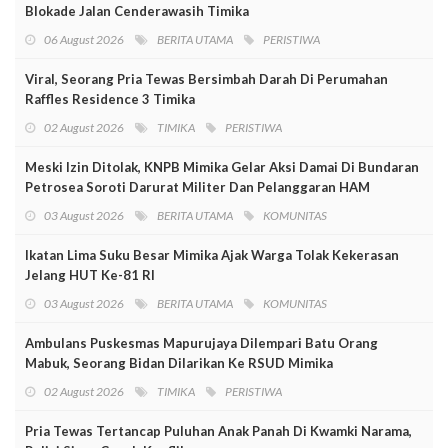
Blokade Jalan Cenderawasih Timika
06 August 2026
BERITA UTAMA
PERISTIWA
Viral, Seorang Pria Tewas Bersimbah Darah Di Perumahan
Raffles Residence 3 Timika
02 August 2026
TIMIKA
PERISTIWA
Meski Izin Ditolak, KNPB Mimika Gelar Aksi Damai Di Bundaran
Petrosea Soroti Darurat Militer Dan Pelanggaran HAM
03 August 2026
BERITA UTAMA
KOMUNITAS
Ikatan Lima Suku Besar Mimika Ajak Warga Tolak Kekerasan
Jelang HUT Ke-81 RI
03 August 2026
BERITA UTAMA
KOMUNITAS
Ambulans Puskesmas Mapurujaya Dilempari Batu Orang
Mabuk, Seorang Bidan Dilarikan Ke RSUD Mimika
02 August 2026
TIMIKA
PERISTIWA
Pria Tewas Tertancap Puluhan Anak Panah Di Kwamki Narama,