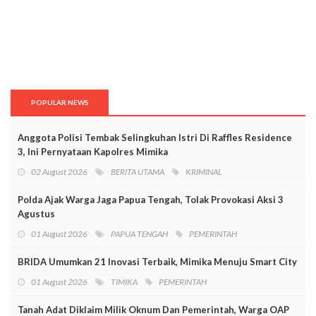
POPULAR NEWS
Anggota Polisi Tembak Selingkuhan Istri Di Raffles Residence
3, Ini Pernyataan Kapolres Mimika
02 August 2026
BERITA UTAMA
KRIMINAL
Polda Ajak Warga Jaga Papua Tengah, Tolak Provokasi Aksi 3
Agustus
01 August 2026
PAPUA TENGAH
PEMERINTAH
BRIDA Umumkan 21 Inovasi Terbaik, Mimika Menuju Smart City
01 August 2026
TIMIKA
PEMERINTAH
Tanah Adat Diklaim Milik Oknum Dan Pemerintah, Warga OAP