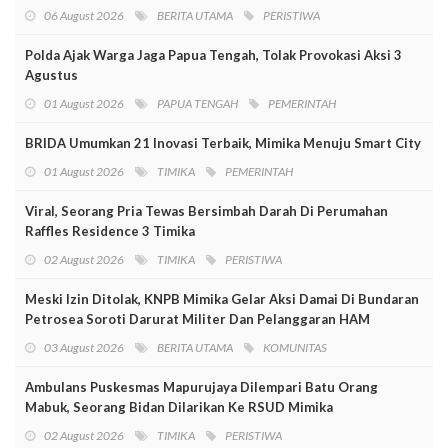
06 August 2026
BERITA UTAMA
PERISTIWA
Polda Ajak Warga Jaga Papua Tengah, Tolak Provokasi Aksi 3
Agustus
01 August 2026
PAPUA TENGAH
PEMERINTAH
BRIDA Umumkan 21 Inovasi Terbaik, Mimika Menuju Smart City
01 August 2026
TIMIKA
PEMERINTAH
Viral, Seorang Pria Tewas Bersimbah Darah Di Perumahan
Raffles Residence 3 Timika
02 August 2026
TIMIKA
PERISTIWA
Meski Izin Ditolak, KNPB Mimika Gelar Aksi Damai Di Bundaran
Petrosea Soroti Darurat Militer Dan Pelanggaran HAM
03 August 2026
BERITA UTAMA
KOMUNITAS
Ambulans Puskesmas Mapurujaya Dilempari Batu Orang
Mabuk, Seorang Bidan Dilarikan Ke RSUD Mimika
02 August 2026
TIMIKA
PERISTIWA