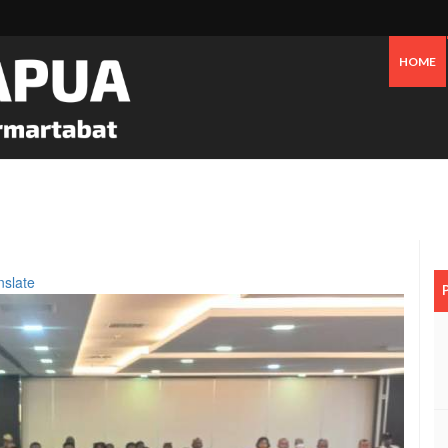
HOME
ea Dulang, Seorang Pendulang Emas Dibekuk Polisi Di Leo Mamiri Mimik
nslate