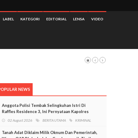
LABEL
KATEGORI
EDITORIAL
LENSA
VIDEO
a
POPULAR NEWS
Anggota Polisi Tembak Selingkuhan Istri Di
Raffles Residence 3, Ini Pernyataan Kapolres
Mimika
02 August 2026
BERITA UTAMA
KRIMINAL
Tanah Adat Diklaim Milik Oknum Dan Pemerintah,