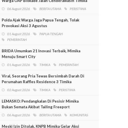
Warga OAP Blokade Jalan Cenderawasih Timika
06 August 2026
BERITA UTAMA
PERISTIWA
Polda Ajak Warga Jaga Papua Tengah, Tolak
Provokasi Aksi 3 Agustus
01 August 2026
PAPUA TENGAH
PEMERINTAH
BRIDA Umumkan 21 Inovasi Terbaik, Mimika
Menuju Smart City
01 August 2026
TIMIKA
PEMERINTAH
Viral, Seorang Pria Tewas Bersimbah Darah Di
Perumahan Raffles Residence 3 Timika
02 August 2026
TIMIKA
PERISTIWA
LEMASKO: Pendangkalan Di Pesisir Mimika
Bukan Semata Akibat Tailing Freeport
06 August 2026
BERITA UTAMA
KOMUNITAS
Meski Izin Ditolak, KNPB Mimika Gelar Aksi