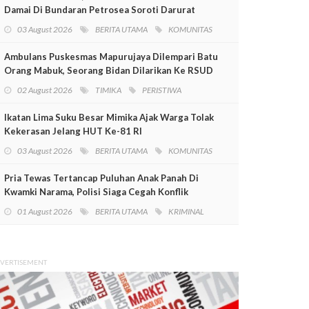
Damai Di Bundaran Petrosea Soroti Darurat
Militer Dan Pelanggaran HAM
03 August 2026
BERITA UTAMA
KOMUNITAS
Ambulans Puskesmas Mapurujaya Dilempari Batu
Orang Mabuk, Seorang Bidan Dilarikan Ke RSUD
Mimika
02 August 2026
TIMIKA
PERISTIWA
Ikatan Lima Suku Besar Mimika Ajak Warga Tolak
Kekerasan Jelang HUT Ke-81 RI
03 August 2026
BERITA UTAMA
KOMUNITAS
Pria Tewas Tertancap Puluhan Anak Panah Di
Kwamki Narama, Polisi Siaga Cegah Konflik
01 August 2026
BERITA UTAMA
KRIMINAL
VERTISEMENT