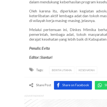
dalam mendukung keberhasilan program keseha
Oleh karena itu, diperlukan kegiatan advo
keterlibatan aktif lembaga adat dan tokoh m
di wilayah kerja masing-masing, jelasnya.
Melalui pertemuan ini, Dinkes Mimika berh
pemerintah, lembaga adat, tokoh masyaraka
derajat kesehatan yang lebih baik di Kabupate
Penulis: Evita
Editor: Sianturi
Tags:
BERITA UTAMA
KESEHATAN
Share Post
Share on Facebook
S
ADVERTISEMENT