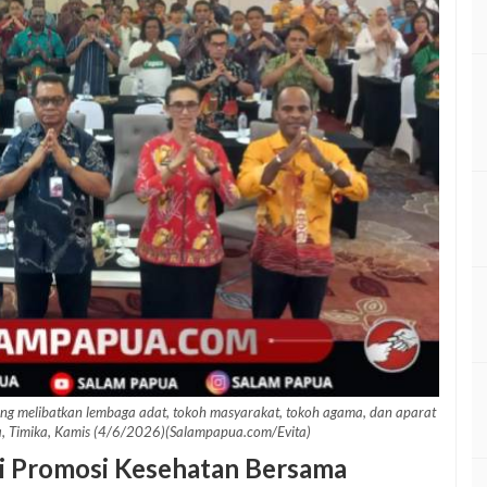
g melibatkan lembaga adat, tokoh masyarakat, tokoh agama, dan aparat
a, Timika, Kamis (4/6/2026)(Salampapua.com/Evita)
i Promosi Kesehatan Bersama