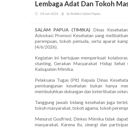
Lembaga Adat Dan Tokoh Mas
04 Jun 2026
by Redaksi Salam Papua
SALAM PAPUA (TIMIKA)
Dinas Kesehatan
Advokasi Promosi Kesehatan yang melibatkan
perempuan, tokoh pemuda, serta aparat kamp
(4/6/2026).
Kegiatan ini bertujuan memperkuat kolabora
stunting, Gerakan Masyarakat Hidup Sehat (
Kabupaten Mimika.
Pelaksana Tugas (Plt) Kepala Dinas Keseha
pembangunan kesehatan bukan hanya menj
membutuhkan dukungan dan keterlibatan selur
Tanggung jawab bidang kesehatan juga terlet
tokoh masyarakat, tokoh agama, tokoh perempu
Menurut Godfried, Dinkes Mimika tidak dapat 
masyarakat. Karena itu, sinergi dan partisip