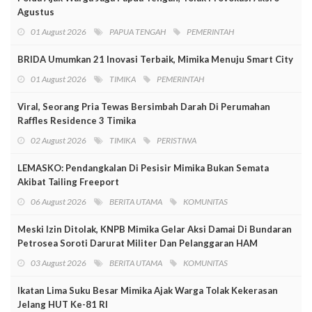
Agustus
01 August 2026
PAPUA TENGAH
PEMERINTAH
BRIDA Umumkan 21 Inovasi Terbaik, Mimika Menuju Smart City
01 August 2026
TIMIKA
PEMERINTAH
Viral, Seorang Pria Tewas Bersimbah Darah Di Perumahan
Raffles Residence 3 Timika
02 August 2026
TIMIKA
PERISTIWA
LEMASKO: Pendangkalan Di Pesisir Mimika Bukan Semata
Akibat Tailing Freeport
06 August 2026
BERITA UTAMA
KOMUNITAS
Meski Izin Ditolak, KNPB Mimika Gelar Aksi Damai Di Bundaran
Petrosea Soroti Darurat Militer Dan Pelanggaran HAM
03 August 2026
BERITA UTAMA
KOMUNITAS
Ikatan Lima Suku Besar Mimika Ajak Warga Tolak Kekerasan
Jelang HUT Ke-81 RI