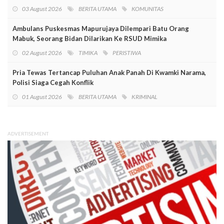
03 August 2026
BERITA UTAMA
KOMUNITAS
Ambulans Puskesmas Mapurujaya Dilempari Batu Orang
Mabuk, Seorang Bidan Dilarikan Ke RSUD Mimika
02 August 2026
TIMIKA
PERISTIWA
Pria Tewas Tertancap Puluhan Anak Panah Di Kwamki Narama,
Polisi Siaga Cegah Konflik
01 August 2026
BERITA UTAMA
KRIMINAL
ADVERTISEMENT