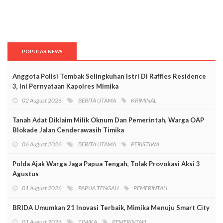
POPULAR NEWS
Anggota Polisi Tembak Selingkuhan Istri Di Raffles Residence
3, Ini Pernyataan Kapolres Mimika
02 August 2026
BERITA UTAMA
KRIMINAL
Tanah Adat Diklaim Milik Oknum Dan Pemerintah, Warga OAP
Blokade Jalan Cenderawasih Timika
06 August 2026
BERITA UTAMA
PERISTIWA
Polda Ajak Warga Jaga Papua Tengah, Tolak Provokasi Aksi 3
Agustus
01 August 2026
PAPUA TENGAH
PEMERINTAH
BRIDA Umumkan 21 Inovasi Terbaik, Mimika Menuju Smart City
01 August 2026
TIMIKA
PEMERINTAH