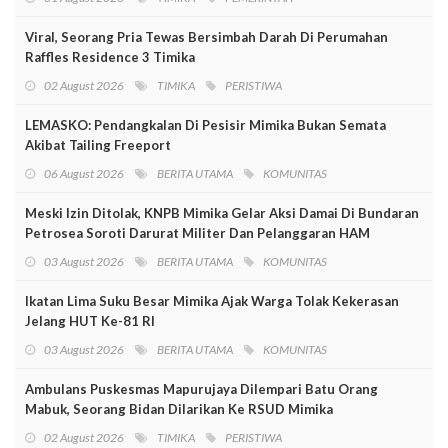
Viral, Seorang Pria Tewas Bersimbah Darah Di Perumahan
Raffles Residence 3 Timika
02 August 2026
TIMIKA
PERISTIWA
LEMASKO: Pendangkalan Di Pesisir Mimika Bukan Semata
Akibat Tailing Freeport
06 August 2026
BERITA UTAMA
KOMUNITAS
Meski Izin Ditolak, KNPB Mimika Gelar Aksi Damai Di Bundaran
Petrosea Soroti Darurat Militer Dan Pelanggaran HAM
03 August 2026
BERITA UTAMA
KOMUNITAS
Ikatan Lima Suku Besar Mimika Ajak Warga Tolak Kekerasan
Jelang HUT Ke-81 RI
03 August 2026
BERITA UTAMA
KOMUNITAS
Ambulans Puskesmas Mapurujaya Dilempari Batu Orang
Mabuk, Seorang Bidan Dilarikan Ke RSUD Mimika
02 August 2026
TIMIKA
PERISTIWA