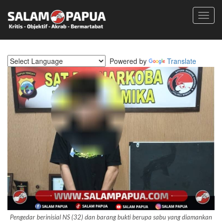
Toggl
navig
Powered by
Translate
Pengedar berinisial NS (32) dan barang bukti berupa sabu yang diamankan