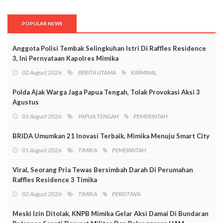
POPULAR NEWS
Anggota Polisi Tembak Selingkuhan Istri Di Raffles Residence
3, Ini Pernyataan Kapolres Mimika
02 August 2026
BERITA UTAMA
KRIMINAL
Polda Ajak Warga Jaga Papua Tengah, Tolak Provokasi Aksi 3
Agustus
01 August 2026
PAPUA TENGAH
PEMERINTAH
BRIDA Umumkan 21 Inovasi Terbaik, Mimika Menuju Smart City
01 August 2026
TIMIKA
PEMERINTAH
Viral, Seorang Pria Tewas Bersimbah Darah Di Perumahan
Raffles Residence 3 Timika
02 August 2026
TIMIKA
PERISTIWA
Meski Izin Ditolak, KNPB Mimika Gelar Aksi Damai Di Bundaran