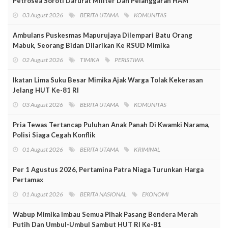
Petrosea Soroti Darurat Militer Dan Pelanggaran HAM
03 August 2026
BERITA UTAMA
KOMUNITAS
Ambulans Puskesmas Mapurujaya Dilempari Batu Orang
Mabuk, Seorang Bidan Dilarikan Ke RSUD Mimika
02 August 2026
TIMIKA
PERISTIWA
Ikatan Lima Suku Besar Mimika Ajak Warga Tolak Kekerasan
Jelang HUT Ke-81 RI
03 August 2026
BERITA UTAMA
KOMUNITAS
Pria Tewas Tertancap Puluhan Anak Panah Di Kwamki Narama,
Polisi Siaga Cegah Konflik
01 August 2026
BERITA UTAMA
KRIMINAL
Per 1 Agustus 2026, Pertamina Patra Niaga Turunkan Harga
Pertamax
01 August 2026
BERITA NASIONAL
EKONOMI
Wabup Mimika Imbau Semua Pihak Pasang Bendera Merah
Putih Dan Umbul-Umbul Sambut HUT RI Ke-81